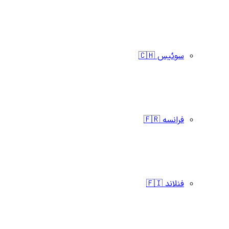
سوئیس 🇨🇭
فرانسه 🇫🇷
فنلاند 🇫🇮