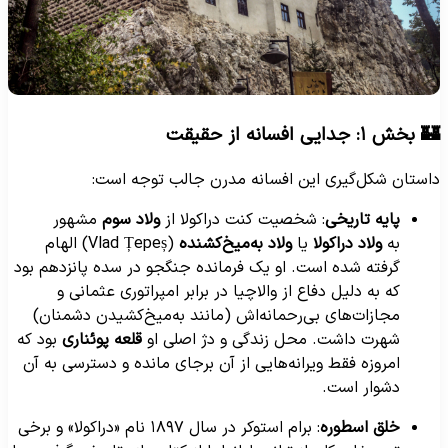
 بخش ۱: جدایی افسانه از حقیقت
استان شکل‌گیری این افسانه مدرن جالب توجه است:
پایه تاریخی
: شخصیت کنت دراکولا از
ولاد سوم
مشهور
به
ولاد دراکولا
یا
ولاد به‌میخ‌کشنده
(Vlad Țepeș) الهام
گرفته شده است. او یک فرمانده جنگجو در سده پانزدهم بود
که به دلیل دفاع از والاچیا در برابر امپراتوری عثمانی و
مجازات‌های بی‌رحمانه‌اش (مانند به‌میخ‌کشیدن دشمنان)
شهرت داشت. محل زندگی و دژ اصلی او
قلعه پوئناری
بود که
امروزه فقط ویرانه‌هایی از آن برجای مانده و دسترسی به آن
دشوار است.
خلق اسطوره
: برام استوکر در سال ۱۸۹۷ نام «دراکولا» و برخی