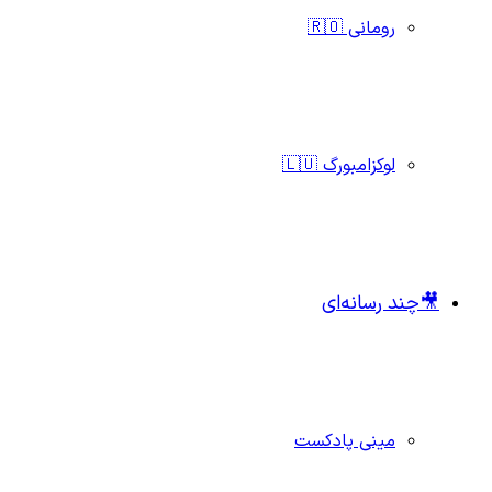
رومانی 🇷🇴
لوکزامبورگ 🇱🇺
🎥چند رسانه‌ای
مینی پادکست