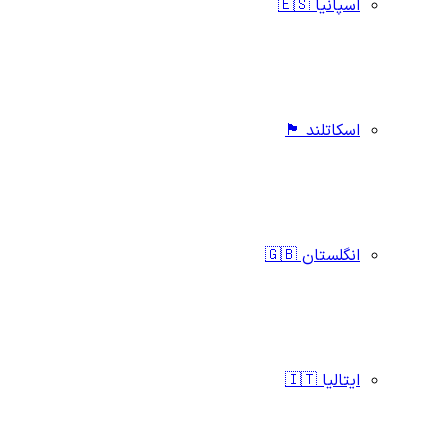
اسپانیا 🇪🇸
اسکاتلند 🏴󠁧󠁢󠁳󠁣󠁴󠁿
انگلستان 🇬🇧
ایتالیا 🇮🇹