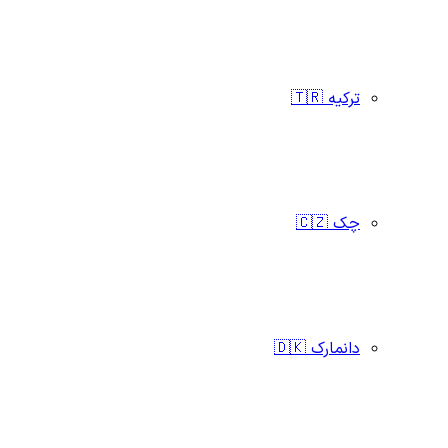
ترکیه 🇹🇷
چک 🇨🇿
دانمارک 🇩🇰