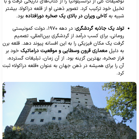
توصیفات کلی از ترانسیلوانیا را از کتاب‌های تاریخی گرفت و با
تخیل خود ترکیب کرد. تصویر ذهنی او از قلعه دراکولا، بیشتر
شبیه به
کاخی ویران در بالای یک صخره دورافتاده
بود.
تولد یک جاذبه گردشگری
: در دهه ۱۹۷۰، دولت کمونیستی
رومانی، برای کسب درآمد از گردشگری بین‌المللی، تصمیم
گرفت یک مکان فیزیکی را به این افسانه پیوند دهد. قلعه برن
به دلیل
معماری قرون وسطایی و موقعیت دراماتیک
خود بر
فراز صخره، بهترین گزینه بود. از آن زمان، تبلیغات گسترده،
آن را برای همیشه در ذهن جهان به عنوان «قلعه دراکولا» ثبت
کرد.