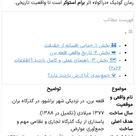
مان گوتیک «دراکولا» اثر
برام استوکر
است تا واقعیت تاریخی.
هرست مطالب
🏰 بخش ۱: جدایی افسانه از حقیقت
👑 بخش ۲: تاریخ واقعی قلعه برن
🗺️ بخش ۳: راهنمای عملی و کامل بازدید (اطلاعات
۲۰۲۶)
💎 جمع‌بندی: آیا ارزش بازدید دارد؟
موضوع
توضیح
ام واقعی و
قلعه برن، در نزدیکی شهر براشوو، در گذرگاه بران.
وقعیت
ال ساخت
۱۳۷۷ میلادی (تکمیل در ۱۳۸۸).
دف اصلی
پاسداری از یک گذرگاه تجاری و نظامی مهم و
اخت
جمع‌آوری عوارض.