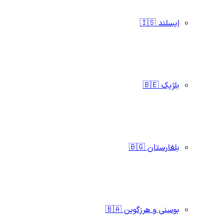
ایسلند 🇮🇸
بلژیک 🇧🇪
بلغارستان 🇧🇬
بوسنی و هرزگوین 🇧🇦