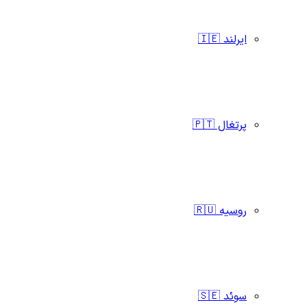
ایرلند 🇮🇪
پرتغال 🇵🇹
روسیه 🇷🇺
سوئد 🇸🇪