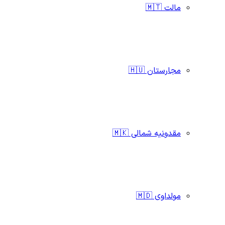
مالت 🇲🇹
مجارستان 🇭🇺
مقدونیه شمالی 🇲🇰
مولداوی 🇲🇩