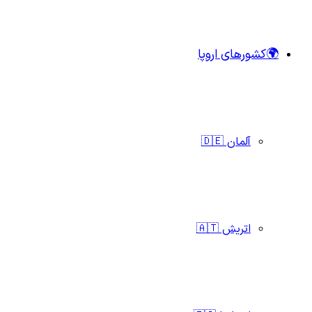
🌍کشورهای اروپا
آلمان 🇩🇪
اتریش 🇦🇹