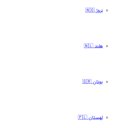
نروژ 🇳🇴
هلند 🇳🇱
یونان 🇬🇷
لهستان 🇵🇱