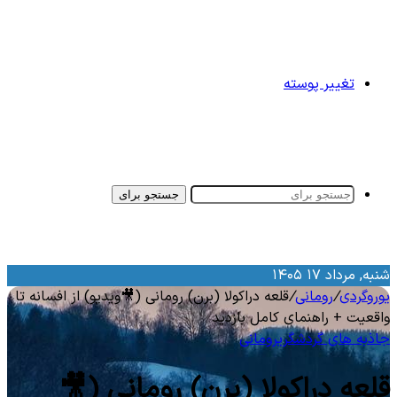
تغییر پوسته
جستجو برای
شنبه, مرداد ۱۷ ۱۴۰
قلعه دراکولا (برن) رومانی (🎥ویدیو) از افسانه تا
/
رومانی
/
یوروگرد
واقعیت + راهنمای کامل بازدی
رومانی
جاذبه‌ های گردشگر
قلعه دراکولا (برن) رومانی (