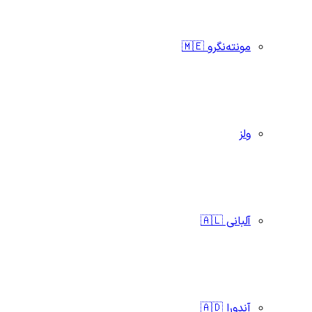
مونته‌نگرو 🇲🇪
ولز
آلبانی 🇦🇱
آندورا 🇦🇩