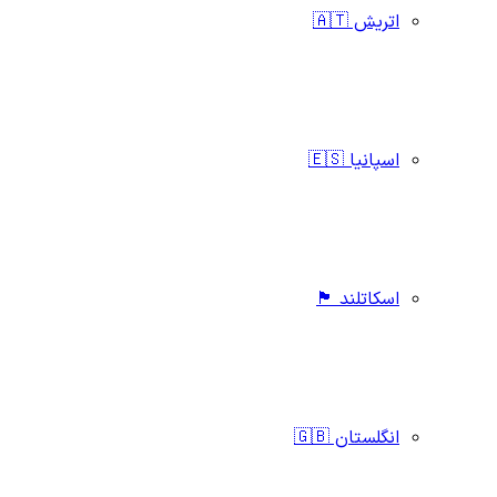
اتریش 🇦🇹
اسپانیا 🇪🇸
اسکاتلند 🏴󠁧󠁢󠁳󠁣󠁴󠁿
انگلستان 🇬🇧