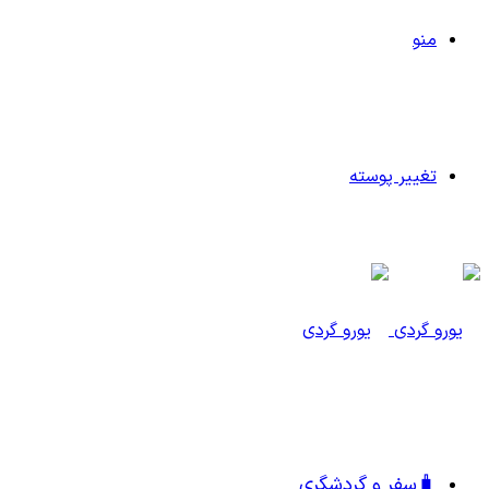
منو
تغییر پوسته
🧳سفر و گردشگری