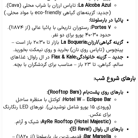
La Alcoba Azul:
تاپاس ارزان با شراب محلی (Cava).
(جدید: گزینه‌های گیاهی eco-friendly با مواد محلی.)
پائیا در بارسلونتا:
۷ Portes:
رستوران تاریخی با پائیا عالی (از ۱۸۷۴!).
حدود ۳۰-۴۰ یورو برای دو نفر.
گزینه گیاهی/ارزان:
La Boqueria
بازار تا ۲۰:۳۰ باز است –
پینچوس (تاپاس روی نان) بخرید و روی نیمکت بخورید.
جدید – گزینه خانوادگی:
Flax & Kale
در ال راوال: غذاهای
سالم، گیاهی، تا ۲۳ باز – مناسب برای گردشگران با بچه.
ارهای شروع شب:
بارهای روی پشت‌بام (Rooftop Bars):
Hotel W – Eclipse Bar:
کوکتل با منظره ساحل
(ورودی ۱۵ یورو شامل نوشیدنی). نورهای LED رنگارنگ
برای عکس.
AyRe Rooftop (Hotel Majestic):
شیک و آرام.
بارهای ال راوال (El Raval):
Bar Marsella:
قدیمی‌ترین بار بارسلونا (از ۱۸۲۰) –