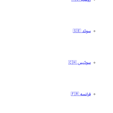
سوئد 🇸🇪
سوئیس 🇨🇭
فرانسه 🇫🇷