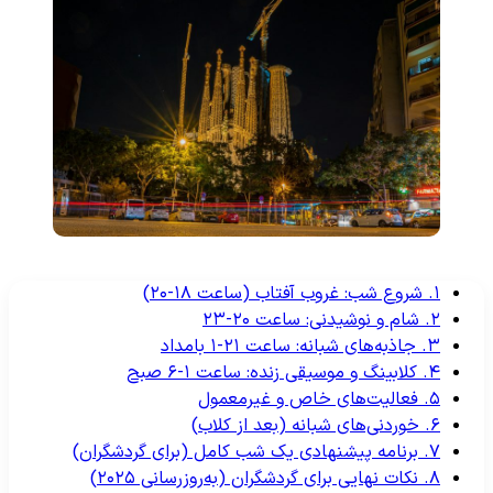
۱. شروع شب: غروب آفتاب (ساعت ۱۸-۲۰)
۲. شام و نوشیدنی: ساعت ۲۰-۲۳
۳. جاذبه‌های شبانه: ساعت ۲۱-۱ بامداد
۴. کلابینگ و موسیقی زنده: ساعت ۱-۶ صبح
۵. فعالیت‌های خاص و غیرمعمول
۶. خوردنی‌های شبانه (بعد از کلاب)
۷. برنامه پیشنهادی یک شب کامل (برای گردشگران)
۸. نکات نهایی برای گردشگران (به‌روزرسانی ۲۰۲۵)