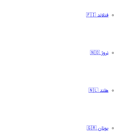
فنلاند 🇫🇮
نروژ 🇳🇴
هلند 🇳🇱
یونان 🇬🇷