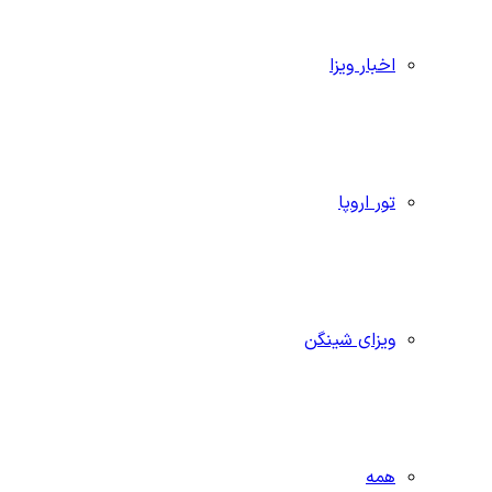
اخبار ویزا
تور اروپا
ویزای شینگن
همه