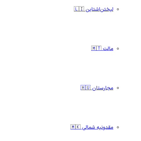
لیختن‌اشتاین 🇱🇮
مالت 🇲🇹
مجارستان 🇭🇺
مقدونیه شمالی 🇲🇰