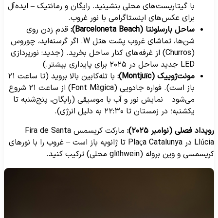
با گیتاریست‌های محلی بنشینید. رایگان و رمانتیک – ایده‌آل
برای عکس‌های اینستاگرامی با نور غروب.
ساحل بارسلونتا (Barceloneta Beach):
قدم زدن روی
شن‌ها، تماشای غروب پشت هتل W. اگر گرسنه‌اید، چوروس
(Churros) از غرفه‌های کنار ساحل بخرید. (جدید: نورپردازی
LED جدید ساحل در ۲۰۲۵ برای پایداری بیشتر.)
مونت‌ژوییک (Montjuïc):
با تله‌کابین بالا بروید (تا ساعت ۲۱
باز است). فواره جادویی (Font Màgica) از ساعت ۲۱ شروع
می‌شود – نمایش نور و آب با موسیقی (رایگان، پنج‌شنبه تا
یکشنبه؛ در زمستان تا ۲۲:۳۰ به دلیل انرژی).
ویداد فصلی (نوامبر ۲۰۲۵):
مارکت کریسمس Fira de Santa
Llúcia در Plaça Catalunya تا ژانویه باز است – غروب را با نورهای
یسمسی و وین بروله (glühwein محلی) ترکیب کنید.