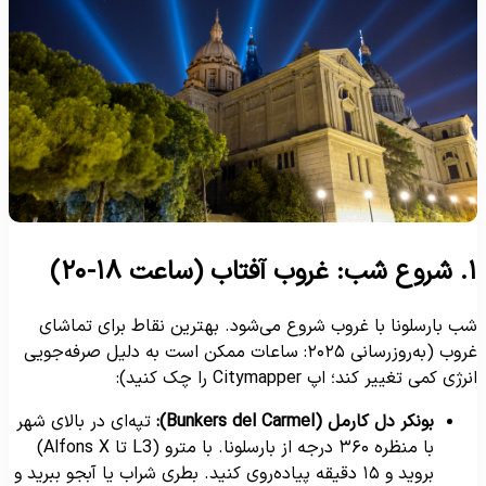
 آفتاب (ساعت ۱۸-۲۰)
ب بارسلونا با غروب شروع می‌شود. بهترین نقاط برای تماشای
غروب (به‌روزرسانی ۲۰۲۵: ساعات ممکن است به دلیل صرفه‌جویی
رژی کمی تغییر کند؛ اپ Citymapper را چک کنید):
بونکر دل کارمل (Bunkers del Carmel):
تپه‌ای در بالای شهر
با منظره ۳۶۰ درجه از بارسلونا. با مترو (L3 تا Alfons X)
بروید و ۱۵ دقیقه پیاده‌روی کنید. بطری شراب یا آبجو ببرید و