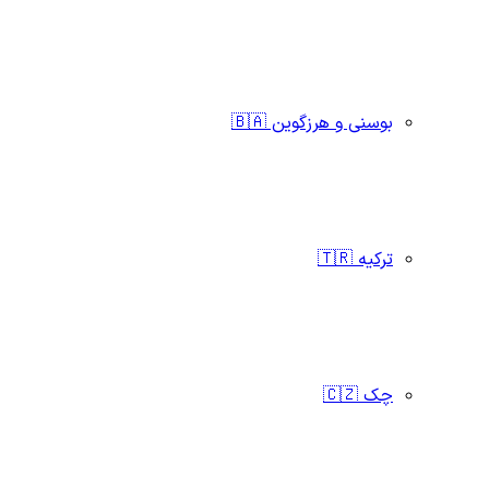
بوسنی و هرزگوین 🇧🇦
ترکیه 🇹🇷
چک 🇨🇿