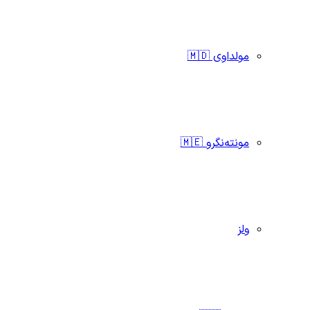
مولداوی 🇲🇩
مونته‌نگرو 🇲🇪
ولز