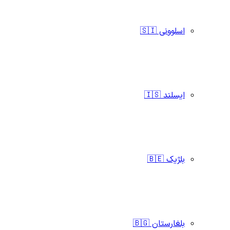
اسلوونی 🇸🇮
ایسلند 🇮🇸
بلژیک 🇧🇪
بلغارستان 🇧🇬