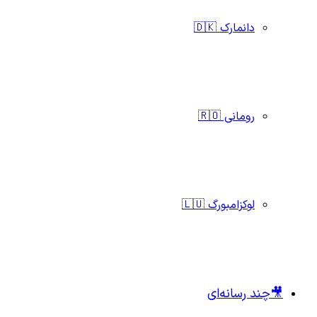
دانمارک 🇩🇰
رومانی 🇷🇴
لوکزامبورگ 🇱🇺
🎥چند رسانه‌ای