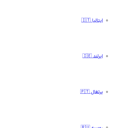
ایتالیا 🇮🇹
ایرلند 🇮🇪
پرتغال 🇵🇹
روسیه 🇷🇺