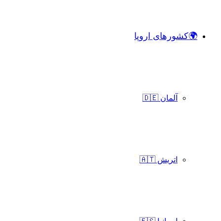
🌍کشورهای اروپا
آلمان 🇩🇪
اتریش 🇦🇹