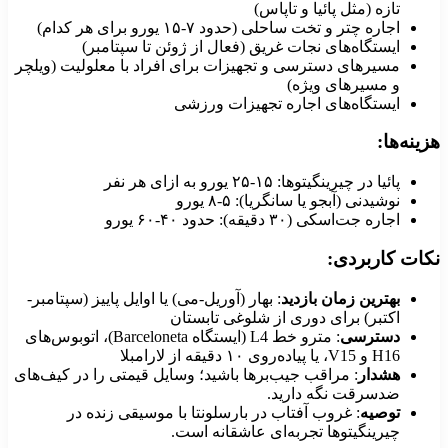
تازه (مثل پائیا و تاپاس)
اجاره چتر و تخت ساحلی (حدود ۷-۱۵ یورو برای هر کدام)
ایستگاه‌های نجات غریق (فعال از ژوئن تا سپتامبر)
مسیرهای دسترسی و تجهیزات برای افراد با معلولیت (ویلچر
و مسیرهای ویژه)
ایستگاه‌های اجاره تجهیزات ورزشی
زینه‌ها:
پائیا در چیرینگیتوها: ۱۵-۲۵ یورو به ازای هر نفر
نوشیدنی (آبجو یا سانگریا): ۵-۸ یورو
اجاره جت‌اسکی (۳۰ دقیقه): حدود ۴۰-۶۰ یورو
کات کاربردی:
بهترین زمان بازدید
: بهار (آوریل-می) یا اوایل پاییز (سپتامبر-
اکتبر) برای دوری از شلوغی تابستان
دسترسی
: مترو خط L4 (ایستگاه Barceloneta)، اتوبوس‌های
H16 و V15، یا پیاده‌روی ۱۰ دقیقه از لارامبلا
هشدار
: مراقب جیب‌برها باشید؛ وسایل قیمتی را در کیف‌های
ضدسرقت نگه دارید.
توصیه
: غروب آفتاب در بارسلونتا با موسیقی زنده در
چیرینگیتوها تجربه‌ای عاشقانه است.