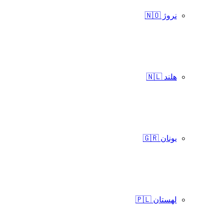
نروژ 🇳🇴
هلند 🇳🇱
یونان 🇬🇷
لهستان 🇵🇱