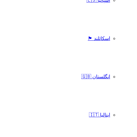
اسپانیا 🇪🇸
اسکاتلند 🏴󠁧󠁢󠁳󠁣󠁴󠁿
انگلستان 🇬🇧
ایتالیا 🇮🇹