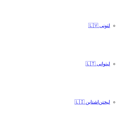
لتونی 🇱🇻
لیتوانی 🇱🇹
لیختن‌اشتاین 🇱🇮