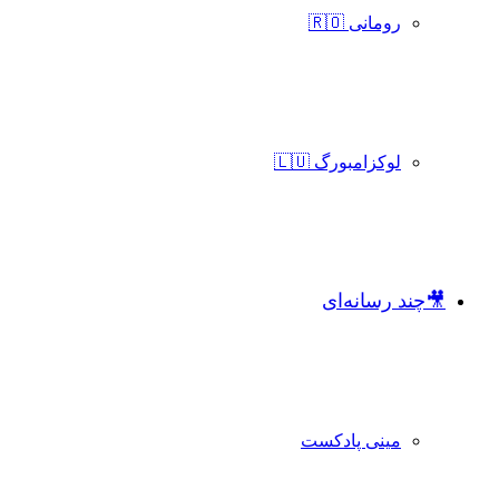
رومانی 🇷🇴
لوکزامبورگ 🇱🇺
🎥چند رسانه‌ای
مینی پادکست