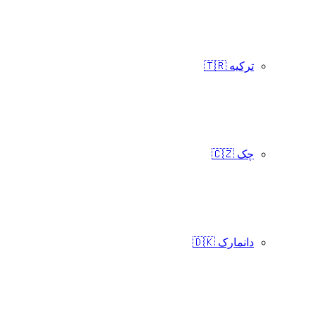
ترکیه 🇹🇷
چک 🇨🇿
دانمارک 🇩🇰