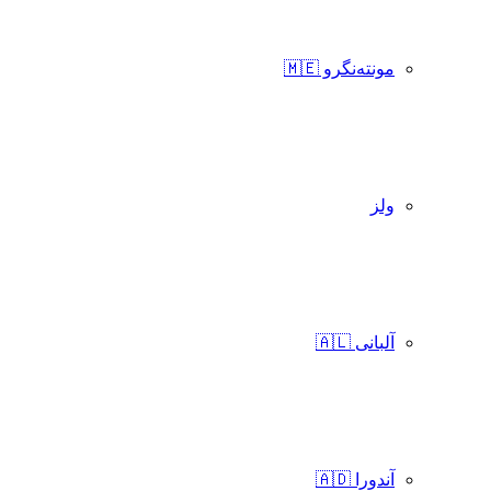
مونته‌نگرو 🇲🇪
ولز
آلبانی 🇦🇱
آندورا 🇦🇩