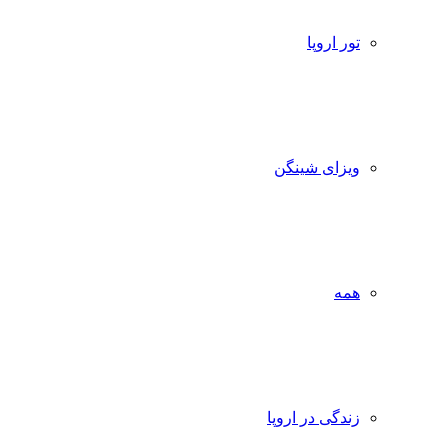
تور اروپا
ویزای شینگن
همه
زندگی در اروپا