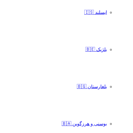
ایسلند 🇮🇸
بلژیک 🇧🇪
بلغارستان 🇧🇬
بوسنی و هرزگوین 🇧🇦