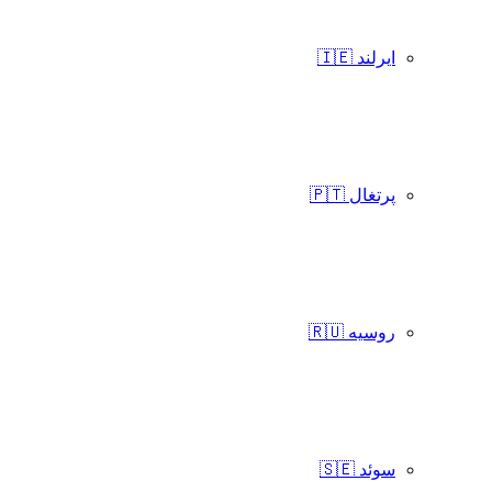
ایرلند 🇮🇪
پرتغال 🇵🇹
روسیه 🇷🇺
سوئد 🇸🇪