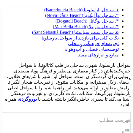
۱. ساحل بارسلونتا (Barceloneta Beach)
۲. ساحل نوا ایکریا (Nova Icària Beach)
۳. ساحل بوگاتل (Bogatell Beach)
۴. ساحل مار بلا (Mar Bella Beach)
۵. ساحل سنت سباستیا (Sant Sebastià Beach)
نکات کلی برای بازدید از سواحل بارسلونا
تجربه‌های فرهنگی و محلی
توصیه‌های فصلی و آب‌وهوایی
منابع و ابزارهای مفید
واحل بارسلونا، شهری ساحلی در قلب کاتالونیا، با سواحل
یره‌کننده‌اش در کنار معماری بی‌نظیر و فرهنگ پویا، مقصدی
ویایی برای گردشگران است. سواحل این شهر با شن‌های طلایی،
ب‌های زلال مدیترانه، و امکانات متنوع، از تفریحات هیجان‌انگیز تا
رامش مطلق را ارائه می‌دهند. این راهنما شما را با سواحل اصلی
ارسلونا، ویژگی‌ها، امکانات، نکات کاربردی، و تجربیات فرهنگی
شنا می‌کند تا سفری خاطره‌انگیز داشته باشید. با
یوروگردی
همراه
اشید.
هرست مطالب