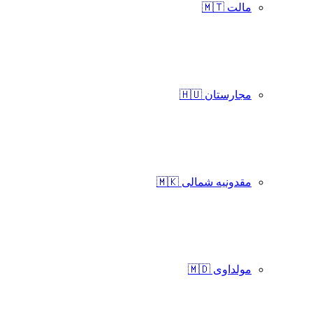
مالت 🇲🇹
مجارستان 🇭🇺
مقدونیه شمالی 🇲🇰
مولداوی 🇲🇩