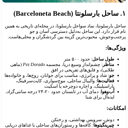
لونتا (Barceloneta Beach)
احل بارسلونتا، نماد سواحل بارسلونا، در محله‌ای تاریخی به همین
ام قرار دارد. این ساحل به‌دلیل دسترسی آسان و جو
رجنب‌وجوش، محبوب‌ترین گزینه بین گردشگران و محلی‌هاست.
یژگی‌ها:
طول ساحل
: حدود ۵۰۰ متر
مناظر
: چشم‌انداز وسیع دریا، مجسمه
Pez Dorado
(ماهی
طلایی)، و قایق‌های تفریحی در افق
جو
: شاد و پرانرژی، مناسب برای جوانان، زوج‌ها، و خانواده‌ها
فعالیت‌ها
: والیبال ساحلی، موج‌سواری، کایت‌سرفینگ،
پاراسیلینگ، و اجاره دوچرخه یا اسکیت
آب‌وهوا
: دمای آب در تابستان حدود ۲۰-۲۴ درجه سانتی‌گراد،
ایده‌آل برای شنا
مکانات:
دوش، سرویس بهداشتی، و رختکن
چیرینگیتوها
: کافه‌ها و رستوران‌های ساحلی با غذاهای دریایی