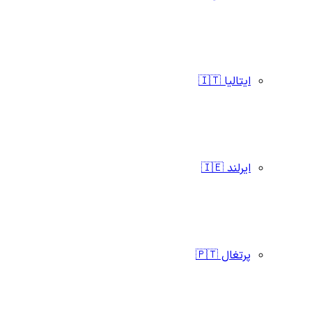
ایتالیا 🇮🇹
ایرلند 🇮🇪
پرتغال 🇵🇹