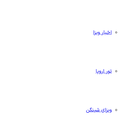
اخبار ویزا
تور اروپا
ویزای شینگن