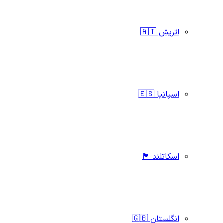
اتریش 🇦🇹
اسپانیا 🇪🇸
اسکاتلند 🏴󠁧󠁢󠁳󠁣󠁴󠁿
انگلستان 🇬🇧