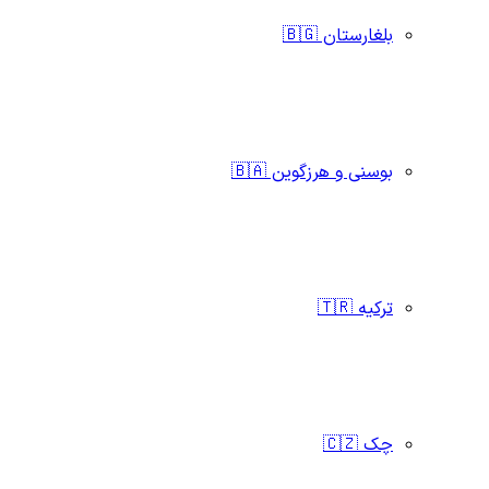
بلغارستان 🇧🇬
بوسنی و هرزگوین 🇧🇦
ترکیه 🇹🇷
چک 🇨🇿