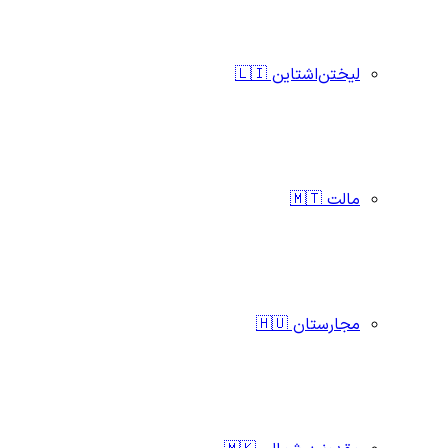
لیختن‌اشتاین 🇱🇮
مالت 🇲🇹
مجارستان 🇭🇺