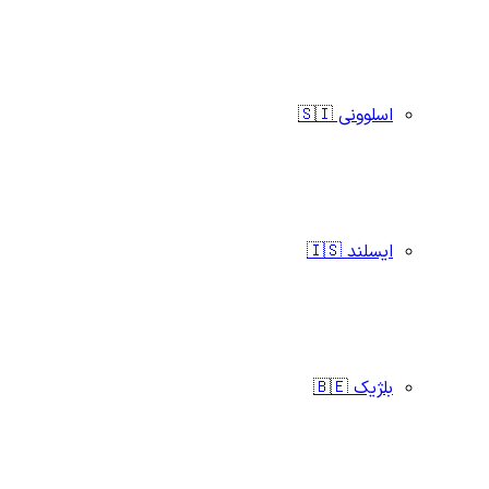
اسلوونی 🇸🇮
ایسلند 🇮🇸
بلژیک 🇧🇪