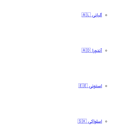
آلبانی 🇦🇱
آندورا 🇦🇩
استونی 🇪🇪
اسلواکی 🇸🇰