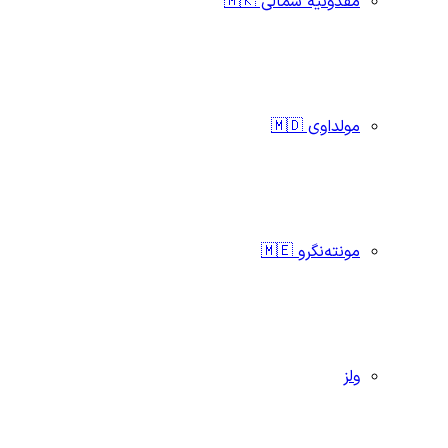
مقدونیه شمالی 🇲🇰
مولداوی 🇲🇩
مونته‌نگرو 🇲🇪
ولز