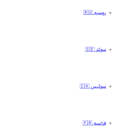
روسیه 🇷🇺
سوئد 🇸🇪
سوئیس 🇨🇭
فرانسه 🇫🇷