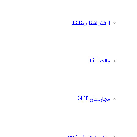
لیختن‌اشتاین 🇱🇮
مالت 🇲🇹
مجارستان 🇭🇺