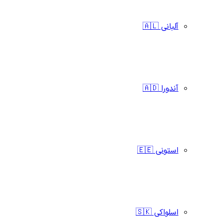
آلبانی 🇦🇱
آندورا 🇦🇩
استونی 🇪🇪
اسلواکی 🇸🇰