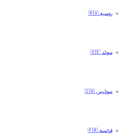
روسیه 🇷🇺
سوئد 🇸🇪
سوئیس 🇨🇭
فرانسه 🇫🇷