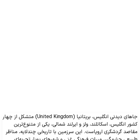
جاهای دیدنی انگلیس، بریتانیا (United Kingdom) متشکل از چهار
شور انگلیس، اسکاتلند، ولز و ایرلند شمالی، یکی از متنوع‌ترین
قاصد گردشگری اروپاست. این سرزمین با تاریخی چندلایه، مناظر
بیعی چشمگیر، میراث فرهنگی غنی و شهرهای پویا، تجربه‌ای