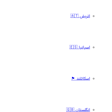
اتریش 🇦🇹
اسپانیا 🇪🇸
اسکاتلند 🏴󠁧󠁢󠁳󠁣󠁴󠁿
انگلستان 🇬🇧