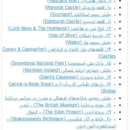
۹. دیوار هادریان (Hadrian’s Wall)
۱۰. قلعه وارویک (Warwick Castle)
بخش دوم: اسکاتلند (Scotland)
۱۱. قلعه ادینبرو (Edinburgh Castle)
۱۲. لوخ نس و هایلندز (Loch Ness & The Highlands)
۱۳. جزیره اسکای (Isle of Skye)
بخش سوم: ولز (Wales)
۱۴. قلعه‌های ولز: کانوی و کرنارفون (Conwy & Caernarfon
Castles)
۱۵. پارک ملی اسنودونیا (Snowdonia National Park)
بخش چهارم: ایرلند شمالی (Northern Ireland)
۱۶. جاده دیویری (Giant’s Causeway)
۱۷. پل‌های طنابی کارریک-آ-رد (Carrick-a-Rede Rope
Bridge)
بخش پنجم: جاذبه‌های فرهنگی و مدرن در سراسر بریتانیا
۱۸. موزه بریتانیا (The British Museum) – لندن
۱۹. پروژه ایدن (The Eden Project) – کرنوال
۲۰. خانه و آثار شکسپیر (Shakespeare’s Birthplace) –
استراتفورد-آپون-ایون