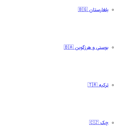
بلغارستان 🇧🇬
بوسنی و هرزگوین 🇧🇦
ترکیه 🇹🇷
چک 🇨🇿