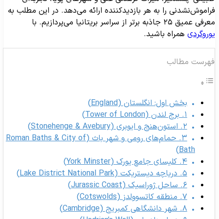
راموش‌نشدنی را به هر بازدیدکننده ارائه می‌دهد. در این مطلب به
فی عمیق ۲۵ جاذبه برتر از سراسر بریتانیا می‌پردازیم. با
وروگردی
همراه باشید.
هرست مطالب
بخش اول: انگلستان (England)
۱. برج لندن (Tower of London)
۲. استون‌هنج و ایوبری (Stonehenge & Avebury)
۳. حمام‌های رومی و شهر باث (Roman Baths & City of
Bath)
۴. کلیسای جامع یورک (York Minster)
۵. دریاچه دیستریکت (Lake District National Park)
۶. ساحل ژوراسیک (Jurassic Coast)
۷. منطقه کاتسوولدز (Cotswolds)
۸. شهر دانشگاهی کمبریج (Cambridge)