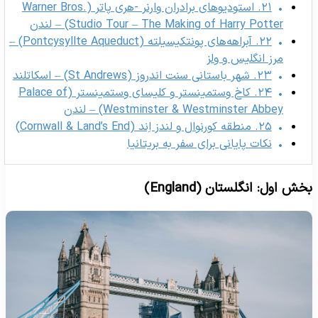
۲۱. استودیوهای برادران وارنر -هری پاتر (Warner Bros.
Studio Tour – The Making of Harry Potter) – لندن
۲۲. آبراهه‌های پونتکیسیلته (Pontcysyllte Aqueduct) –
مرز انگلیس و ولز
۲۳. شهر باستانی سنت اندروز (St Andrews) – اسکاتلند
۲۴. کاخ وستمینستر و کلیسای وستمینستر (Palace of
Westminster & Westminster Abbey) – لندن
۲۵. منطقه کورنوال و لندز اِند (Cornwall & Land’s End)
نکات پایانی برای سفر به بریتانیا
خش اول: انگلستان (England)