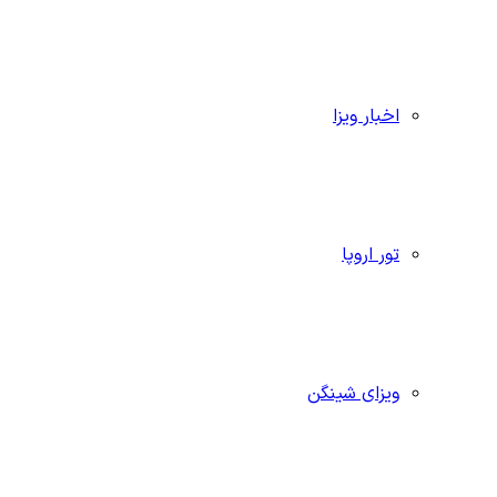
اخبار ویزا
تور اروپا
ویزای شینگن