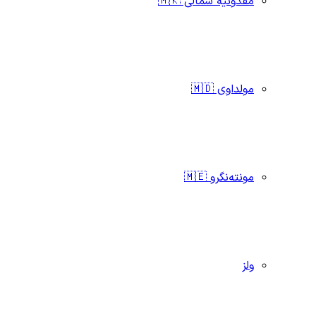
مقدونیه شمالی 🇲🇰
مولداوی 🇲🇩
مونته‌نگرو 🇲🇪
ولز