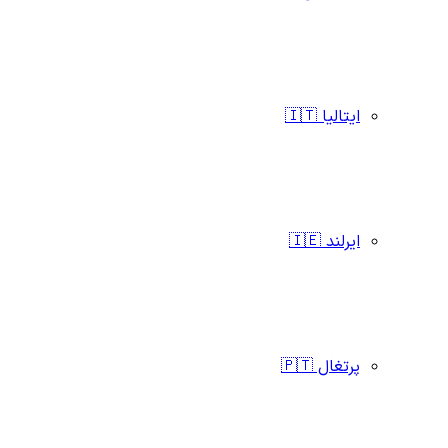
ایتالیا 🇮🇹
ایرلند 🇮🇪
پرتغال 🇵🇹