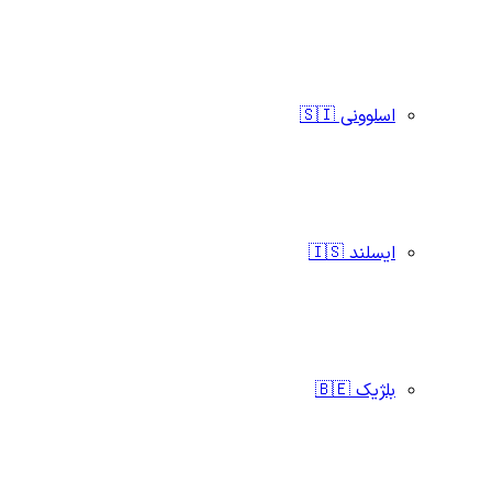
اسلوونی 🇸🇮
ایسلند 🇮🇸
بلژیک 🇧🇪