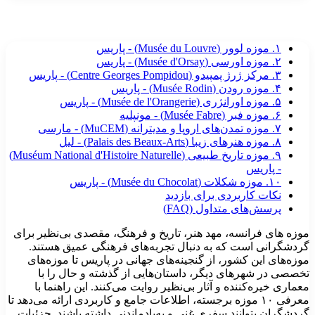
۱. موزه لوور (Musée du Louvre) - پاریس
۲. موزه اورسی (Musée d'Orsay) - پاریس
۳. مرکز ژرژ پمپیدو (Centre Georges Pompidou) - پاریس
۴. موزه رودن (Musée Rodin) - پاریس
۵. موزه اورانژری (Musée de l'Orangerie) - پاریس
۶. موزه فبر (Musée Fabre) - مونپلیه
۷. موزه تمدن‌های اروپا و مدیترانه (MuCEM) - مارسی
۸. موزه هنرهای زیبا (Palais des Beaux-Arts) - لیل
۹. موزه تاریخ طبیعی (Muséum National d'Histoire Naturelle)
- پاریس
۱۰. موزه شکلات (Musée du Chocolat) - پاریس
نکات کاربردی برای بازدید
پرسش‌های متداول (FAQ)
وزه های فرانسه، مهد هنر، تاریخ و فرهنگ، مقصدی بی‌نظیر برای
ردشگرانی است که به دنبال تجربه‌های فرهنگی عمیق هستند.
وزه‌های این کشور، از گنجینه‌های جهانی در پاریس تا موزه‌های
خصصی در شهرهای دیگر، داستان‌هایی از گذشته و حال را با
عماری خیره‌کننده و آثار بی‌نظیر روایت می‌کنند. این راهنما با
معرفی ۱۰ موزه برجسته، اطلاعات جامع و کاربردی ارائه می‌دهد تا
ردشگران بتوانند سفری غنی و به‌یادماندنی داشته باشند. جزئیات