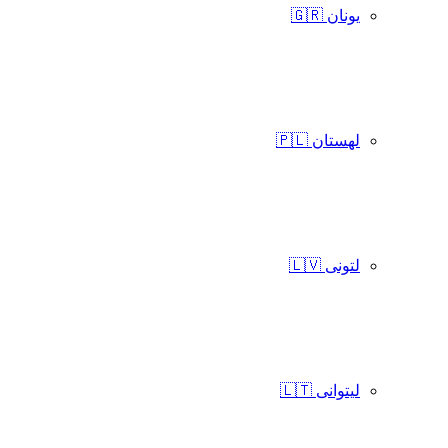
یونان 🇬🇷
لهستان 🇵🇱
لتونی 🇱🇻
لیتوانی 🇱🇹