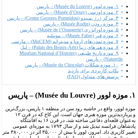
۱. موزه لوور (Musée du Louvre) – پاریس
۲. موزه اورسی (Musée d’Orsay) – پاریس
۳. مرکز ژرژ پمپیدو (Centre Georges Pompidou) – پاریس
۴. موزه رودن (Musée Rodin) – پاریس
۵. موزه اورانژری (Musée de l’Orangerie) – پاریس
۶. موزه فبر (Musée Fabre) – مونپلیه
۷. موزه تمدن‌های اروپا و مدیترانه (MuCEM) – مارسی
۸. موزه هنرهای زیبا (Palais des Beaux-Arts) – لیل
۹. موزه تاریخ طبیعی (Muséum National d’Histoire
Naturelle) – پاریس
۱۰. موزه شکلات (Musée du Chocolat) – پاریس
نکات کاربردی برای بازدید
پرسش‌های متداول (FAQ)
 (Musée du Louvre) – پاریس
موزه لوور، واقع در حاشیه رود سن در منطقه ۱ پاریس، بزرگ‌ترین
و پربازدیدترین موزه هنری جهان است. این کاخ که در قرن ۱۲
به‌عنوان قلعه‌ای دفاعی ساخته شد، در قرن ۱۶ به اقامتگاه
پادشاهان فرانسه تبدیل شد و از سال ۱۷۹۳ به موزه‌ای عمومی
تغییر کاربری داد. امروز، لوور با بیش از ۳۵,۰۰۰ اثر در ۳۸۰,۰۰۰ متر
ربع، تاریخ بشریت را از مصر باستان تا رنسانس اروپا به نمایش