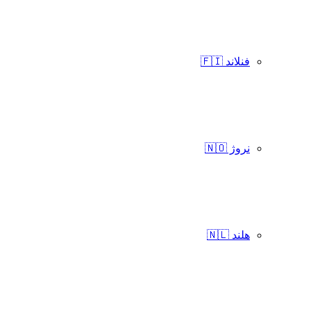
فنلاند 🇫🇮
نروژ 🇳🇴
هلند 🇳🇱