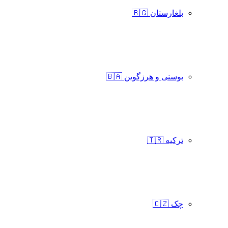
بلغارستان 🇧🇬
بوسنی و هرزگوین 🇧🇦
ترکیه 🇹🇷
چک 🇨🇿