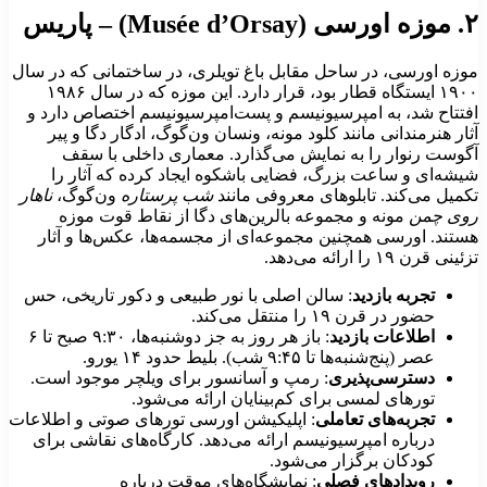
ی (Musée d’Orsay) – پاریس
وزه اورسی، در ساحل مقابل باغ تویلری، در ساختمانی که در سال
۱۹۰۰ ایستگاه قطار بود، قرار دارد. این موزه که در سال ۱۹۸۶
فتتاح شد، به امپرسیونیسم و پست‌امپرسیونیسم اختصاص دارد و
ثار هنرمندانی مانند کلود مونه، ونسان ون‌گوگ، ادگار دگا و پیر
گوست رنوار را به نمایش می‌گذارد. معماری داخلی با سقف
یشه‌ای و ساعت بزرگ، فضایی باشکوه ایجاد کرده که آثار را
کمیل می‌کند. تابلوهای معروفی مانند
شب پرستاره
ون‌گوگ،
ناهار
وی چمن
مونه و مجموعه بالرین‌های دگا از نقاط قوت موزه
ستند. اورسی همچنین مجموعه‌ای از مجسمه‌ها، عکس‌ها و آثار
ئینی قرن ۱۹ را ارائه می‌دهد.
تجربه بازدید
: سالن اصلی با نور طبیعی و دکور تاریخی، حس
حضور در قرن ۱۹ را منتقل می‌کند.
اطلاعات بازدید
: باز هر روز به جز دوشنبه‌ها، ۹:۳۰ صبح تا ۶
عصر (پنج‌شنبه‌ها تا ۹:۴۵ شب). بلیط حدود ۱۴ یورو.
دسترسی‌پذیری
: رمپ و آسانسور برای ویلچر موجود است.
تورهای لمسی برای کم‌بینایان ارائه می‌شود.
تجربه‌های تعاملی
: اپلیکیشن اورسی تورهای صوتی و اطلاعات
درباره امپرسیونیسم ارائه می‌دهد. کارگاه‌های نقاشی برای
کودکان برگزار می‌شود.
رویدادهای فصلی
: نمایشگاه‌های موقت درباره