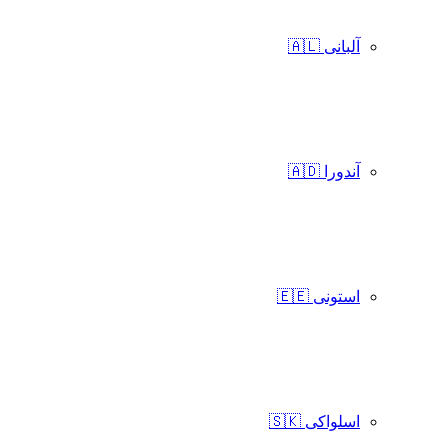
آلبانی 🇦🇱
آندورا 🇦🇩
استونی 🇪🇪
اسلواکی 🇸🇰