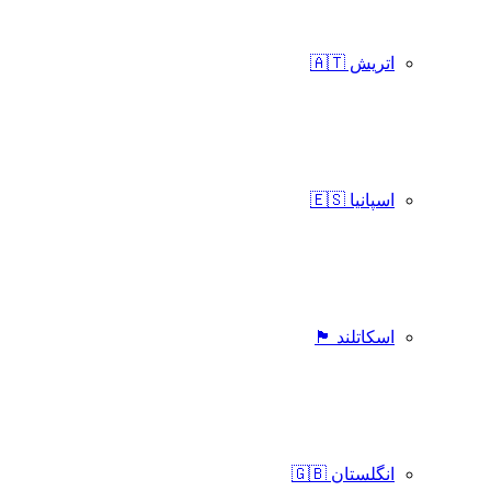
اتریش 🇦🇹
اسپانیا 🇪🇸
اسکاتلند 🏴󠁧󠁢󠁳󠁣󠁴󠁿
انگلستان 🇬🇧