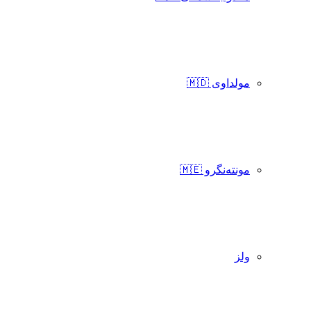
مولداوی 🇲🇩
مونته‌نگرو 🇲🇪
ولز