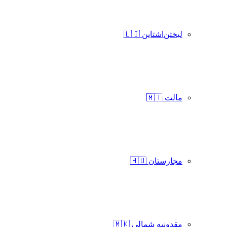
لیختن‌اشتاین 🇱🇮
مالت 🇲🇹
مجارستان 🇭🇺
مقدونیه شمالی 🇲🇰