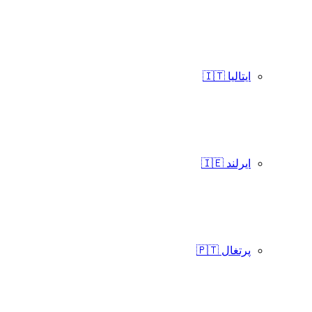
ایتالیا 🇮🇹
ایرلند 🇮🇪
پرتغال 🇵🇹