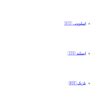
اسلوونی 🇸🇮
ایسلند 🇮🇸
بلژیک 🇧🇪