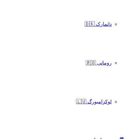
دانمارک 🇩🇰
رومانی 🇷🇴
لوکزامبورگ 🇱🇺