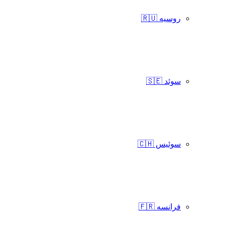
روسیه 🇷🇺
سوئد 🇸🇪
سوئیس 🇨🇭
فرانسه 🇫🇷