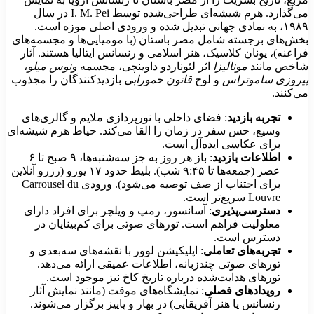
می‌گذارد. هرم شیشه‌ای طراحی‌شده توسط I. M. Pei در سال
۱۹۸۹، به نمادی جهانی تبدیل شده و ورودی اصلی موزه است.
خش‌های برجسته شامل مصر باستان (با مومیایی‌ها و مجسمه‌های
راعنه)، یونان کلاسیک، هنر اسلامی و رنسانس ایتالیا هستند. آثار
اخص مانند
مونالیزا
اثر لئوناردو داوینچی، مجسمه
ونوس میلو
،
یروزی ساموتراس
و لوح
قانون حمورابی
بازدیدکنندگان را مجذوب
ی‌کنند.
تجربه بازدید
: فضای داخلی با نورپردازی ملایم و گالری‌های
وسیع، حس سفر در زمان را القا می‌کند. حیاط هرم شیشه‌ای
برای عکاسی ایده‌آل است.
اطلاعات بازدید
: باز هر روز به جز سه‌شنبه‌ها، ۹ صبح تا ۶
عصر (جمعه‌ها تا ۹:۴۵ شب). بلیط حدود ۱۷ یورو (رزرو آنلاین
برای اجتناب از صف توصیه می‌شود). ورودی Carrousel du
Louvre سریع‌تر است.
دسترسی‌پذیری
: آسانسور، رمپ و ویلچر برای افراد دارای
معلولیت فراهم است. تورهای صوتی برای کم‌بینایان در
دسترس است.
تجربه‌های تعاملی
: اپلیکیشن لوور با نقشه‌های سه‌بعدی و
تورهای صوتی چندزبانه، اطلاعات عمیقی ارائه می‌دهد.
تورهای هدایت‌شده درباره تاریخ کاخ نیز موجود است.
رویدادهای فصلی
: نمایشگاه‌های موقت (مانند نمایش آثار
رنسانس یا هنر آفریقایی) در بهار و پاییز برگزار می‌شوند.