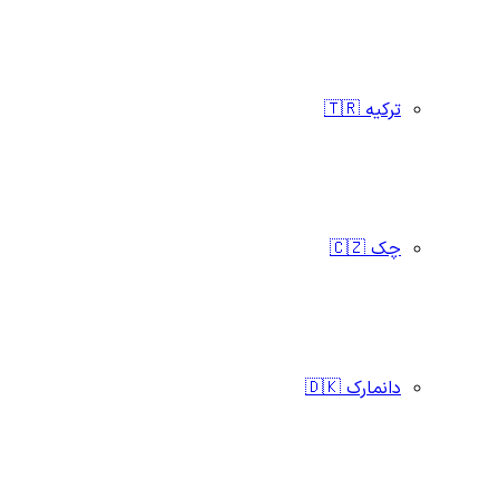
ترکیه 🇹🇷
چک 🇨🇿
دانمارک 🇩🇰