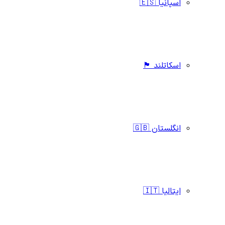
اسپانیا 🇪🇸
اسکاتلند 🏴󠁧󠁢󠁳󠁣󠁴󠁿
انگلستان 🇬🇧
ایتالیا 🇮🇹