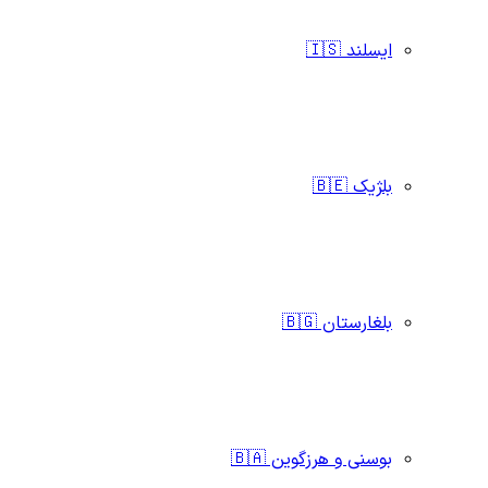
ایسلند 🇮🇸
بلژیک 🇧🇪
بلغارستان 🇧🇬
بوسنی و هرزگوین 🇧🇦