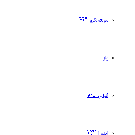
مونته‌نگرو 🇲🇪
ولز
آلبانی 🇦🇱
آندورا 🇦🇩