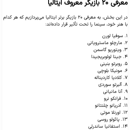
رفی ۲۰ بازیگر معروف ایتالیا
در این بخش، به معرفی ۲۰ بازیگر برتر ایتالیا می‌پردازیم که هر کدام
ا هنر خود، سینما را تحت تأثیر قرار داده‌اند:
لورن
 ماسترویانی
وریو گاسمن
 لولوبریجیدا
رتو بنینی
کا بلوچی
ا کاردیناله
رتو سوردی
مانیانی
رانکو نرو
یانو چلنتانو
اورنلا موتی
پائولو روسی
ستفانیا ساندرلی