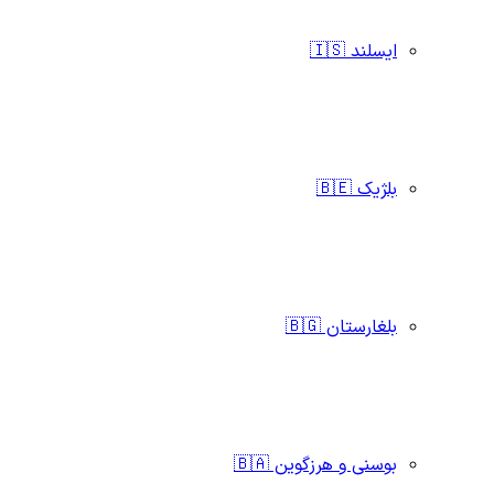
ایسلند 🇮🇸
بلژیک 🇧🇪
بلغارستان 🇧🇬
بوسنی و هرزگوین 🇧🇦