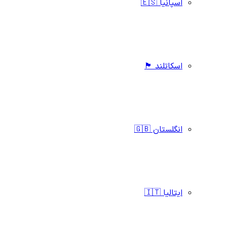
اسپانیا 🇪🇸
اسکاتلند 🏴󠁧󠁢󠁳󠁣󠁴󠁿
انگلستان 🇬🇧
ایتالیا 🇮🇹