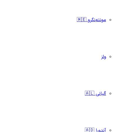
مونته‌نگرو 🇲🇪
ولز
آلبانی 🇦🇱
آندورا 🇦🇩