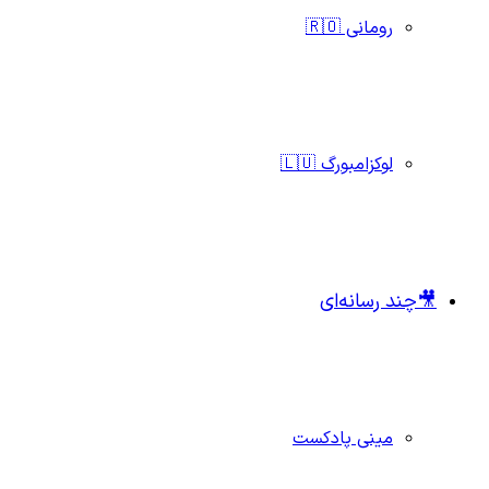
رومانی 🇷🇴
لوکزامبورگ 🇱🇺
🎥چند رسانه‌ای
مینی پادکست