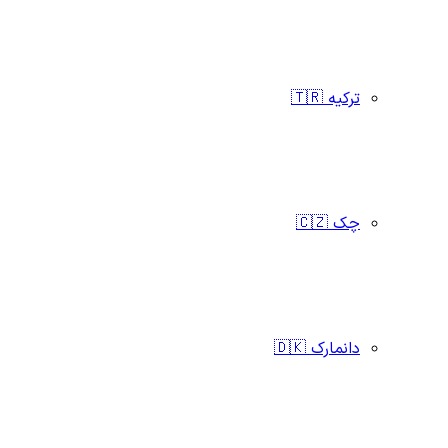
ترکیه 🇹🇷
چک 🇨🇿
دانمارک 🇩🇰