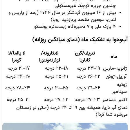
چندین جزیره کوچک غیرمسکونی
بیش از ۱۶ میلیون گردشگر در سال ۲۰۲۴ (بعد از پاریس و
لندن، سومین مقصد پربازدید اروپا)
۴ پارک ملی و ۷ ذخیره‌گاه زیست‌کره یونسکو
ب‌وهوا به تفکیک ماه (دمای میانگین روزانه)
تنریف/گرن
لانثاروته/
لا پالما/لا
ماه
کاناریا
فوئرته‌ونتورا
گومرا
انویه–مارس
۱۹–۲۳ درجه
۱۸–۲۲ درجه
۱۷–۲۱ درجه
وریل–ژوئن
۲۲–۲۶ درجه
۲۱–۲۵ درجه
۲۰–۲۴ درجه
وئیه–
۲۶–۳۱ درجه
۲۵–۳۰ درجه
۲۴–۲۸ درجه
پتامبر
کتبر–دسامبر
۲۳–۲۷ درجه
۲۲–۲۷ درجه
۲۱–۲۵ درجه
دمای آب دریا: همیشه بین ۱۹ تا ۲۴ درجه (حتی در زمستان
ی‌شود شنا کرد!)