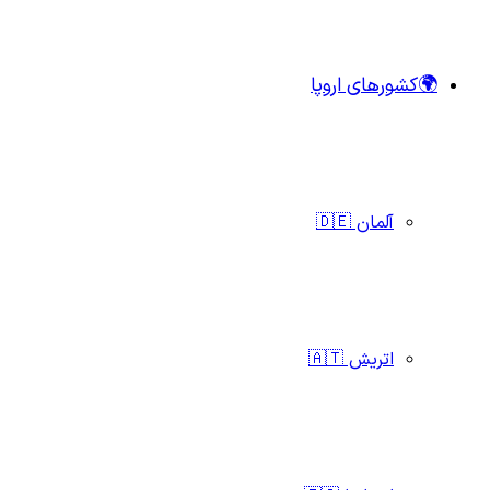
🌍کشورهای اروپا
آلمان 🇩🇪
اتریش 🇦🇹