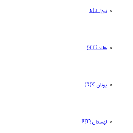
نروژ 🇳🇴
هلند 🇳🇱
یونان 🇬🇷
لهستان 🇵🇱