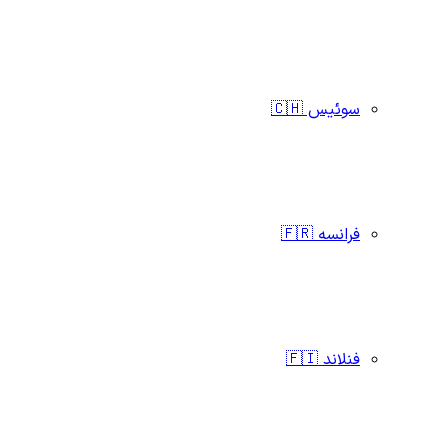
سوئیس 🇨🇭
فرانسه 🇫🇷
فنلاند 🇫🇮