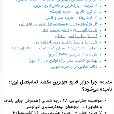
۱. تنریف – بزرگ‌ترین و کامل‌ترین جزیره
۲. گرن کاناریا – «قاره کوچک»
۳. لانثاروته – جزیره هنر و آتش
۴. فوئرته‌ونتورا – بهشت ساحل و ورزش‌های آبی
۵. لا پالما – جزیره سبز و ستاره‌ها
۶. لا گومرا – آرامش مطلق
۷. ال هیرو – کوچک‌ترین و پایدارترین
غذا و نوشیدنی‌های محلی که حتماً باید امتحان کنید
هزینه‌های تقریبی ۲۰۲۵ (یورو)
بهترین ترکیب سفر برای اولین بار (۱۴ روز)
نکات طلایی برای صرفه‌جویی
قدمه: چرا جزایر قناری «بهترین مقصد تمام‌فصل اروپا»
امیده می‌شود؟
موقعیت جغرافیایی: ۲۸ درجه شمالی (هم‌عرض جزایر باهاما
و هاوایی) → آب‌وهوای نیمه‌گرمسیری اقیانوسی
۷ جزیره اصلی + ۱ جزیره هشتم رسمی (لا گراسیوسا) +