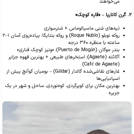
می‌خواهند
ا – «قاره کوچک»
تپه‌های شنی ماسپالوماس + شترسواری
روکه نوبلو (Roque Nublo) و روکه بنتایگا: پیاده‌روی آسان ۱–۲
ساعته با منظره ۳۶۰ درجه
بندر موگان (Puerto de Mogán): «ونیز کوچک قناری»
آگائته (Agaete): استخرهای طبیعی + بهترین قهوه جزایر
(Café de Agaete)
غارهای نقاشی‌شده گالدار (Gáldar) – بومیان گوآنچ پیش از
اسپانیایی‌ها
بهترین مکان برای کویرگردی، کوه‌نوردی، ساحل و شهر در یک
جزیره