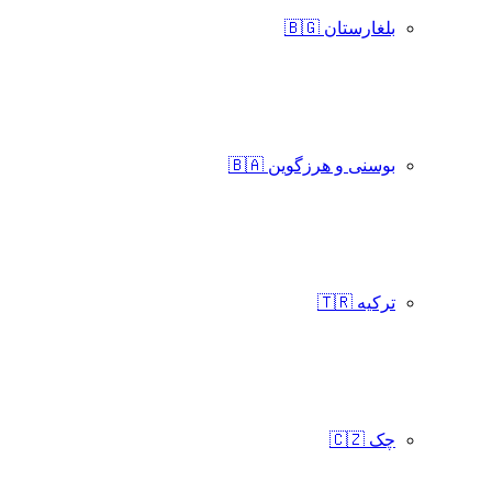
بلغارستان 🇧🇬
بوسنی و هرزگوین 🇧🇦
ترکیه 🇹🇷
چک 🇨🇿