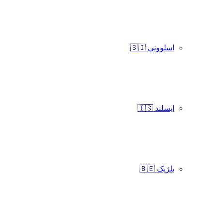
اسلوونی 🇸🇮
ایسلند 🇮🇸
بلژیک 🇧🇪