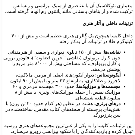
عماری نئوکلاسیک آن با عناصری از سبک بیزانسی و رنسانس
رکیب شده و از بناهای باستانی مانند پانتئون رم الهام گرفته است.
زئینات داخلی و آثار هنری
داخل کلیسا همچون یک گالری هنری عظیم است و بیش از ۴۰۰
یلوگرم طلا در تزئینات آن به‌کار رفته:
نقاشی‌ها
: بیش از ۱۵۰ تابلوی دیواری و سقفی از هنرمندانی
چون کارل بریولوف (نقاشی “آخرین قضاوت”)، فئودور برونی
و کارل بریولوف، که مساحتی بیش از ۸٬۰۰۰ متر مربع را
پوشش می‌دهد.
آیکونوستاس
: دیوار آیکون‌های اصلی از مرمر، مالاکیت،
لاجورد و طلاکاری، به ارتفاع ۲۳ متر و با بیش از ۹۰ آیکون.
مجسمه‌ها و موزاییک‌ها
: حدود ۳۰۰ مجسمه مرمری و ۶۰
موزاییک نفیس، از جمله موزاییک‌های ونیزی با بیش از ۸
میلیون قطعه شیشه‌ای.
درهای برنزی
: هشت در عظیم (هر کدام حدود ۲۰ تن وزن) با
نقش‌های برجسته از صحنه‌های کتاب مقدس، ساخته‌شده در
سن پترزبورگ.
ین تزئینات، کلیسا را به یکی از غنی‌ترین مجموعه‌های هنری روسیه
بدیل کرده و بازدیدکنندگان را با شکوه بیزانسی روبرو می‌سازد.