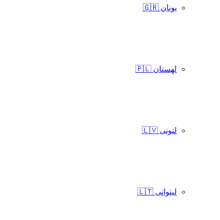
یونان 🇬🇷
لهستان 🇵🇱
لتونی 🇱🇻
لیتوانی 🇱🇹