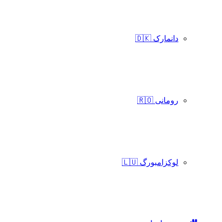
دانمارک 🇩🇰
رومانی 🇷🇴
لوکزامبورگ 🇱🇺