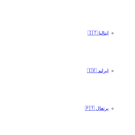
ایتالیا 🇮🇹
ایرلند 🇮🇪
پرتغال 🇵🇹