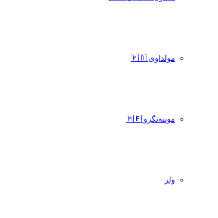
مولداوی 🇲🇩
مونته‌نگرو 🇲🇪
ولز