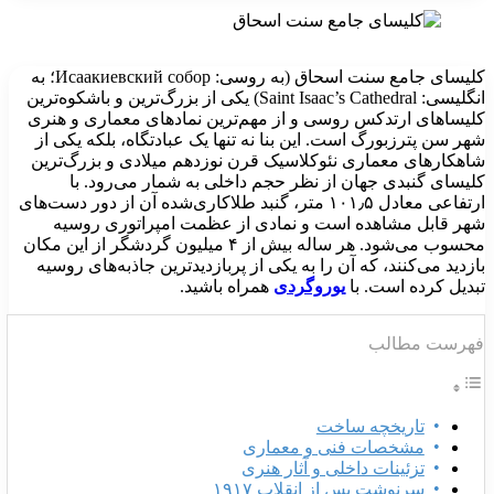
کلیسای جامع سنت اسحاق (به روسی: Исаакиевский собор؛ به
انگلیسی: Saint Isaac’s Cathedral) یکی از بزرگ‌ترین و باشکوه‌ترین
لیساهای ارتدکس روسی و از مهم‌ترین نمادهای معماری و هنری
هر سن پترزبورگ است. این بنا نه تنها یک عبادتگاه، بلکه یکی از
اهکارهای معماری نئوکلاسیک قرن نوزدهم میلادی و بزرگ‌ترین
لیسای گنبدی جهان از نظر حجم داخلی به شمار می‌رود. با
ارتفاعی معادل ۱۰۱٫۵ متر، گنبد طلاکاری‌شده آن از دور دست‌های
هر قابل مشاهده است و نمادی از عظمت امپراتوری روسیه
محسوب می‌شود. هر ساله بیش از ۴ میلیون گردشگر از این مکان
ازدید می‌کنند، که آن را به یکی از پربازدیدترین جاذبه‌های روسیه
بدیل کرده است. با
یوروگردی
همراه باشید.
هرست مطالب
تاریخچه ساخت
مشخصات فنی و معماری
تزئینات داخلی و آثار هنری
سرنوشت پس از انقلاب ۱۹۱۷