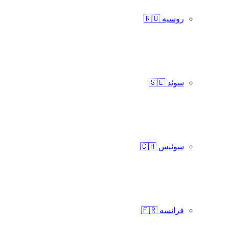
روسیه 🇷🇺
سوئد 🇸🇪
سوئیس 🇨🇭
فرانسه 🇫🇷