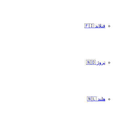
فنلاند 🇫🇮
نروژ 🇳🇴
هلند 🇳🇱