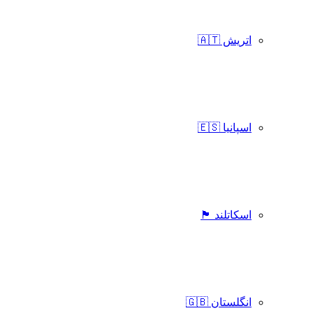
اتریش 🇦🇹
اسپانیا 🇪🇸
اسکاتلند 🏴󠁧󠁢󠁳󠁣󠁴󠁿
انگلستان 🇬🇧