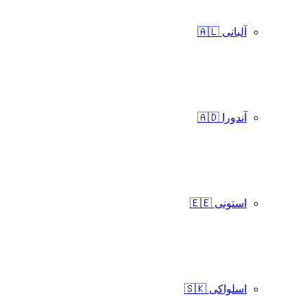
آلبانی 🇦🇱
آندورا 🇦🇩
استونی 🇪🇪
اسلواکی 🇸🇰