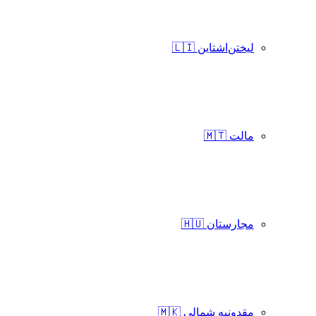
لیختن‌اشتاین 🇱🇮
مالت 🇲🇹
مجارستان 🇭🇺
مقدونیه شمالی 🇲🇰