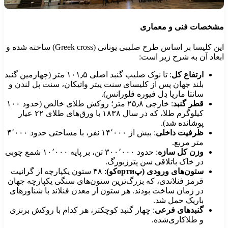
شخصات فنی و معماری
این کلیسا بر اساس طرح صلیبی یونانی (Greek cross) ساخته شده و
بعاد آن به شرح زیر است:
ارتفاع کل
: تا نوک صلیب گنبد اصلی ۱۰۱٫۵ متر (چهارمین گنبد
بلند جهان پس از کلیسای سنت پیتر واتیکان، سنت پل لندن و
سانتا ماریا دِل فیوره فلورانس).
قطر گنبد
: خارجی ۲۵٫۸ متر؛ روکش طلای خالص (حدود ۱۰۰
کیلوگرم طلا، که در سال ۱۸۳۸ با ورق‌های طلای ۲۲ عیار
پوشانده شد).
ظرفیت داخلی
: بیش از ۱۴٬۰۰۰ نفر، با مساحتی حدود ۴٬۰۰۰
متر مربع.
وزن کل سازه
: حدود ۳۰۰٬۰۰۰ تن، بر پایه ۱۰٬۰۰۰ شمع چوبی
در خاک باتلاقی سن پترزبورگ.
ستون‌های ورودی (پортиکو)
: ۴۸ ستون یکپارچه از گرانیت
قرمز فنلاندی، که بزرگ‌ترین ستون‌های سنگی یکپارچه جهان
در زمان ساخت بودند. هر ستون از معدن فنلاند با شناورهای
باریک حمل شد.
گنبدهای فرعی
: چهار گنبد کوچکتر، هر کدام با روکش برنزی
و طلاکاری‌شده.