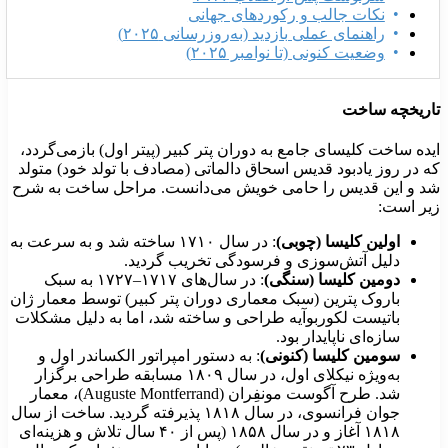
نکات جالب و رکوردهای جهانی
راهنمای عملی بازدید (به‌روزرسانی ۲۰۲۵)
وضعیت کنونی (تا نوامبر ۲۰۲۵)
اریخچه ساخت
یده ساخت کلیسای جامع به دوران پتر کبیر (پیتر اول) بازمی‌گردد،
ه در روز یادبود قدیس اسحاق دالماتی (مصادف با تولد خود) متولد
د و این قدیس را حامی خویش می‌دانست. مراحل ساخت به شرح
یر است:
اولین کلیسا (چوبی)
: در سال ۱۷۱۰ ساخته شد و به سرعت به
دلیل آتش‌سوزی و فرسودگی تخریب گردید.
دومین کلیسا (سنگی)
: در سال‌های ۱۷۱۷–۱۷۲۷ به سبک
باروک پترین (سبک معماری دوران پتر کبیر) توسط معمار ژان
باتیست لکوربوآیه طراحی و ساخته شد، اما به دلیل مشکلات
سازه‌ای ناپایدار بود.
سومین کلیسا (کنونی)
: به دستور امپراتور الکساندر اول و
به‌ویژه نیکلای اول، در سال ۱۸۰۹ مسابقه طراحی برگزار
شد. طرح آگوست مونفِران (Auguste Montferrand)، معمار
جوان فرانسوی، در سال ۱۸۱۸ پذیرفته گردید. ساخت از سال
۱۸۱۸ آغاز و در سال ۱۸۵۸ (پس از ۴۰ سال تلاش و هزینه‌ای