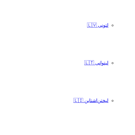
لتونی 🇱🇻
لیتوانی 🇱🇹
لیختن‌اشتاین 🇱🇮