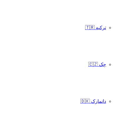
ترکیه 🇹🇷
چک 🇨🇿
دانمارک 🇩🇰