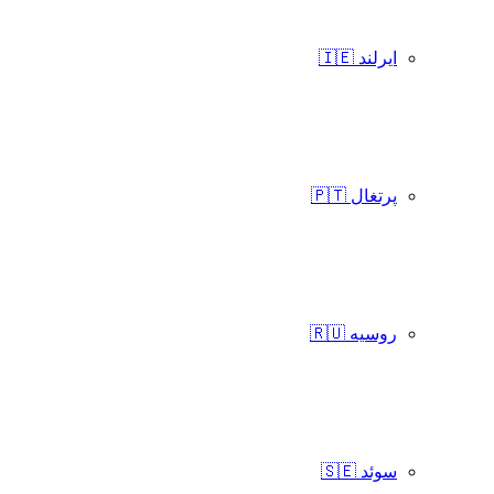
ایرلند 🇮🇪
پرتغال 🇵🇹
روسیه 🇷🇺
سوئد 🇸🇪