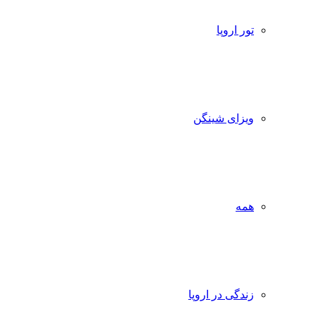
تور اروپا
ویزای شینگن
همه
زندگی در اروپا