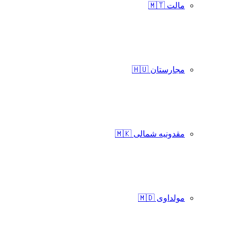
مالت 🇲🇹
مجارستان 🇭🇺
مقدونیه شمالی 🇲🇰
مولداوی 🇲🇩