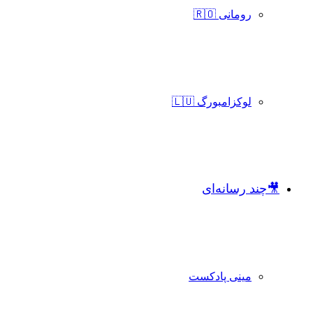
رومانی 🇷🇴
لوکزامبورگ 🇱🇺
🎥چند رسانه‌ای
مینی پادکست