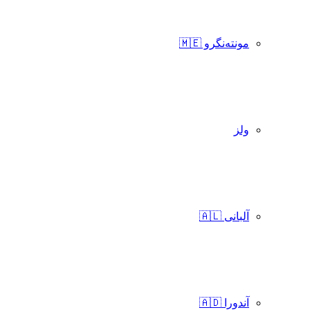
مونته‌نگرو 🇲🇪
ولز
آلبانی 🇦🇱
آندورا 🇦🇩