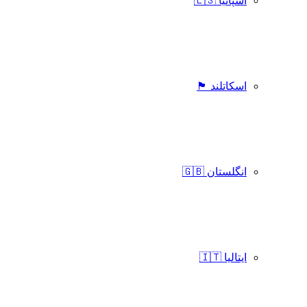
اسپانیا 🇪🇸
اسکاتلند 🏴󠁧󠁢󠁳󠁣󠁴󠁿
انگلستان 🇬🇧
ایتالیا 🇮🇹