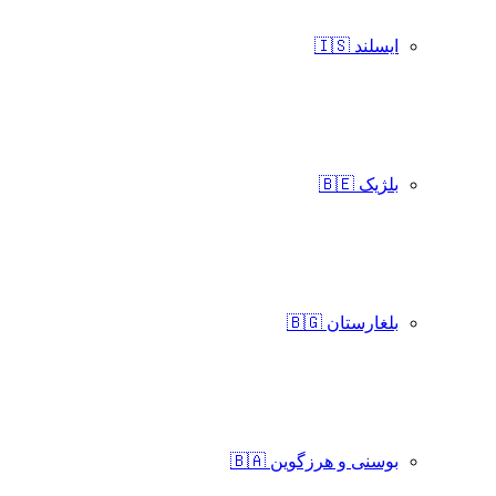
ایسلند 🇮🇸
بلژیک 🇧🇪
بلغارستان 🇧🇬
بوسنی و هرزگوین 🇧🇦