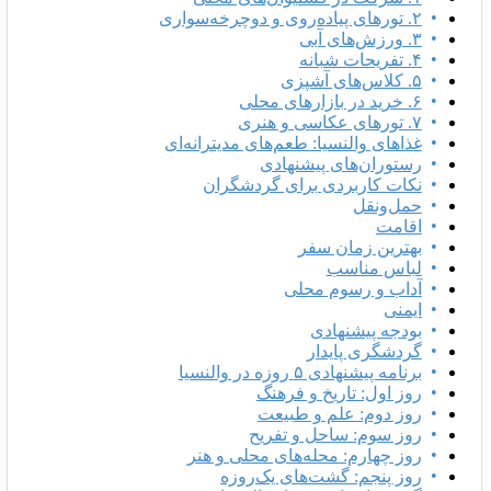
۲. تورهای پیاده‌روی و دوچرخه‌سواری
۳. ورزش‌های آبی
۴. تفریحات شبانه
۵. کلاس‌های آشپزی
۶. خرید در بازارهای محلی
۷. تورهای عکاسی و هنری
غذاهای والنسیا: طعم‌های مدیترانه‌ای
رستوران‌های پیشنهادی
نکات کاربردی برای گردشگران
حمل‌ونقل
اقامت
بهترین زمان سفر
لباس مناسب
آداب و رسوم محلی
ایمنی
بودجه پیشنهادی
گردشگری پایدار
برنامه پیشنهادی ۵ روزه در والنسیا
روز اول: تاریخ و فرهنگ
روز دوم: علم و طبیعت
روز سوم: ساحل و تفریح
روز چهارم: محله‌های محلی و هنر
روز پنجم: گشت‌های یک‌روزه