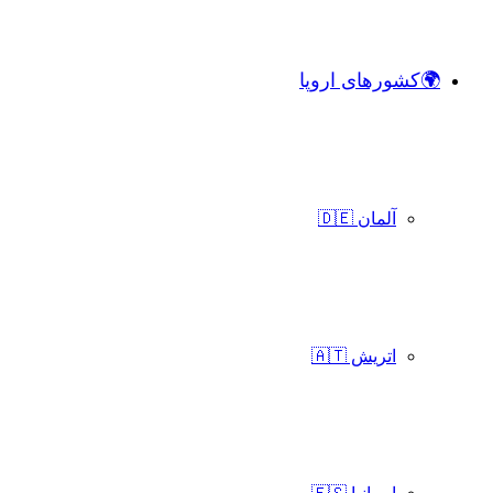
🌍کشورهای اروپا
آلمان 🇩🇪
اتریش 🇦🇹