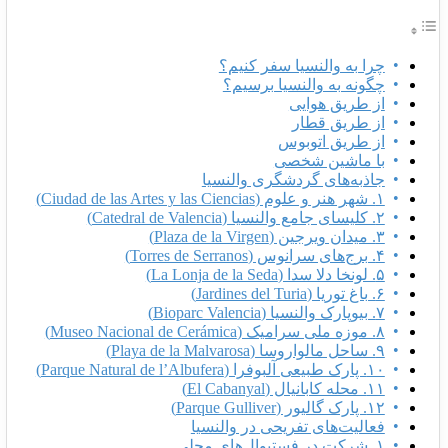
چرا به والنسیا سفر کنیم؟
چگونه به والنسیا برسیم؟
از طریق هوایی
از طریق قطار
از طریق اتوبوس
با ماشین شخصی
جاذبه‌های گردشگری والنسیا
۱. شهر هنر و علوم (Ciudad de las Artes y las Ciencias)
۲. کلیسای جامع والنسیا (Catedral de Valencia)
۳. میدان ویرجین (Plaza de la Virgen)
۴. برج‌های سرانوس (Torres de Serranos)
۵. لونخا دلا سدا (La Lonja de la Seda)
۶. باغ توریا (Jardines del Turia)
۷. بیوپارک والنسیا (Bioparc Valencia)
۸. موزه ملی سرامیک (Museo Nacional de Cerámica)
۹. ساحل مالواروسا (Playa de la Malvarosa)
۱۰. پارک طبیعی آلبوفرا (Parque Natural de l’Albufera)
۱۱. محله کابانیال (El Cabanyal)
۱۲. پارک گالیور (Parque Gulliver)
فعالیت‌های تفریحی در والنسیا
۱. شرکت در فستیوال‌های محلی