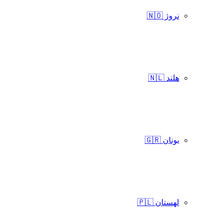
نروژ 🇳🇴
هلند 🇳🇱
یونان 🇬🇷
لهستان 🇵🇱