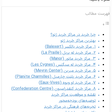
هرست مطالب
چرا خرید در مراکز خرید ژنو؟
بهترین مراکز خرید ژنو
۱. مرکز خرید بالکسر (Balexert)
۲. مرکز خرید له پریل (La Praille)
۳. مرکز خرید مانور (Manor)
۴. مرکز خرید له سیگنس (Les Cygnes)
۵. مرکز خرید میرین (Meyrin Center)
۶. مرکز خرید پلنت چارمیل (Planète Charmilles)
۷. مرکز خرید او ویوه (Eaux-Vives)
۸. مرکز خرید کنفدراسیون (Confederation Centre)
نقشه و موقعیت مراکز خرید
توصیه‌های بودجه‌محور
تجربه‌های فرهنگی در مراکز خرید