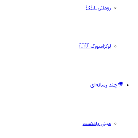
رومانی 🇷🇴
لوکزامبورگ 🇱🇺
🎥چند رسانه‌ای
مینی پادکست