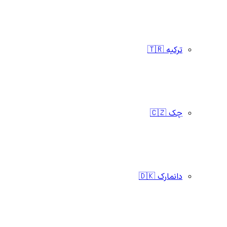
ترکیه 🇹🇷
چک 🇨🇿
دانمارک 🇩🇰