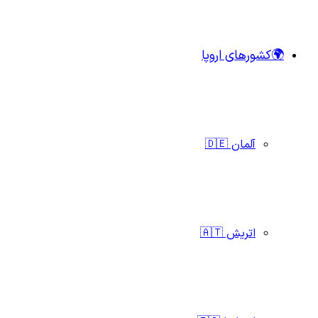
🌍کشورهای اروپا
آلمان 🇩🇪
اتریش 🇦🇹