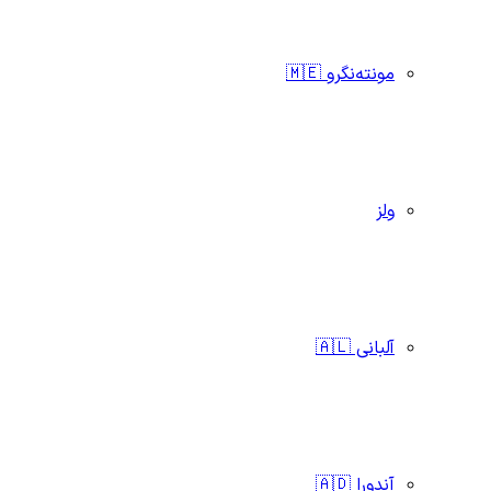
مونته‌نگرو 🇲🇪
ولز
آلبانی 🇦🇱
آندورا 🇦🇩