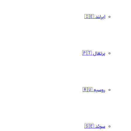
ایرلند 🇮🇪
پرتغال 🇵🇹
روسیه 🇷🇺
سوئد 🇸🇪