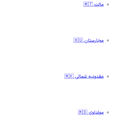
مالت 🇲🇹
مجارستان 🇭🇺
مقدونیه شمالی 🇲🇰
مولداوی 🇲🇩