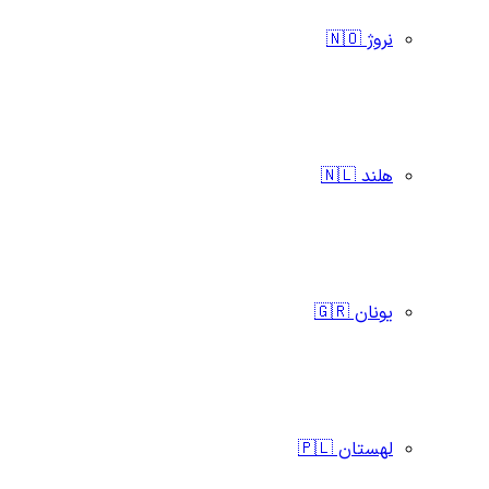
نروژ 🇳🇴
هلند 🇳🇱
یونان 🇬🇷
لهستان 🇵🇱