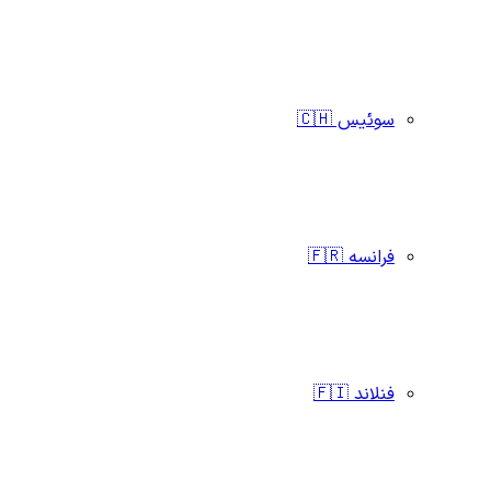
سوئیس 🇨🇭
فرانسه 🇫🇷
فنلاند 🇫🇮