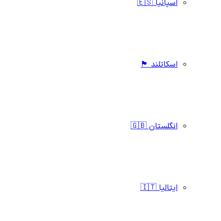
اسپانیا 🇪🇸
اسکاتلند 🏴󠁧󠁢󠁳󠁣󠁴󠁿
انگلستان 🇬🇧
ایتالیا 🇮🇹