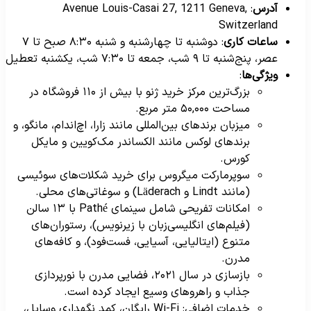
آدرس
: Avenue Louis-Casai 27, 1211 Geneva,
Switzerland
ساعات کاری
: دوشنبه تا چهارشنبه و شنبه ۸:۳۰ صبح تا ۷
عصر، پنج‌شنبه تا ۹ شب، جمعه تا ۷:۳۰ شب، یکشنبه تعطیل
ویژگی‌ها
:
بزرگ‌ترین مرکز خرید ژنو با بیش از ۱۱۰ فروشگاه در
مساحت ۵۰,۰۰۰ متر مربع.
میزبان برندهای بین‌المللی مانند زارا، اچ‌اندام، مانگو، و
برندهای لوکس مانند الکساندر مک‌کویین و مایکل
کورس.
سوپرمارکت میگروس برای خرید شکلات‌های سوئیسی
(مانند Lindt و Läderach) و سوغاتی‌های محلی.
امکانات تفریحی شامل سینمای Pathé با ۱۳ سالن
(فیلم‌های انگلیسی‌زبان با زیرنویس)، رستوران‌های
متنوع (ایتالیایی، آسیایی، فست‌فود)، و کافه‌های
مدرن.
بازسازی در سال ۲۰۲۱، فضایی مدرن با نورپردازی
جذاب و راهروهای وسیع ایجاد کرده است.
خدمات اضافی: Wi-Fi رایگان، کمد نگهداری وسایل،