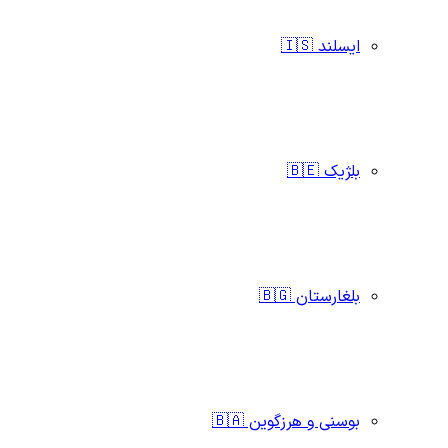
ایسلند 🇮🇸
بلژیک 🇧🇪
بلغارستان 🇧🇬
بوسنی و هرزگوین 🇧🇦