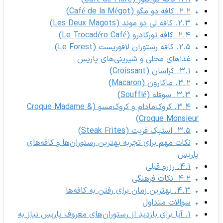
۲.۲. کافه دو مگو (Café de la Mégot)
۲.۳. کافه لی دو موند (Les Deux Magots)
۲.۴. کافه تورکادرو (Le Trocadéro Café)
۲.۵. کافه رستوران لا‌فوریست (Le Forest)
غذاهای محلی و شیرینی‌های پاریس
۳.۱. کراسان (Croissant)
۳.۲. ماکارون (Macaron)
۳.۳. سوفله (Soufflé)
۳.۴. کروک‌مادام و کروک‌مسو (Croque Madame &
Croque Monsieur)
۳.۵. استیک فریت (Steak Frites)
نکات مهم برای تجربه بهترین رستوران‌ها و کافه‌های
پاریس
۴.۱. رزرو قبلی
۴.۲. نکات فرهنگی
۴.۳. بهترین زمان برای رفتن به کافه‌ها
سوالات متداول
۱. آیا برای بازدید از رستوران‌های معروف پاریس نیاز به