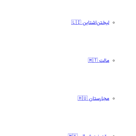
لیختن‌اشتاین 🇱🇮
مالت 🇲🇹
مجارستان 🇭🇺