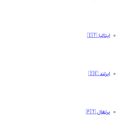
ایتالیا 🇮🇹
ایرلند 🇮🇪
پرتغال 🇵🇹