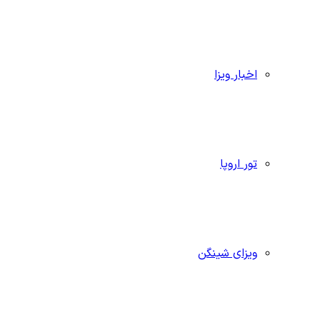
اخبار ویزا
تور اروپا
ویزای شینگن