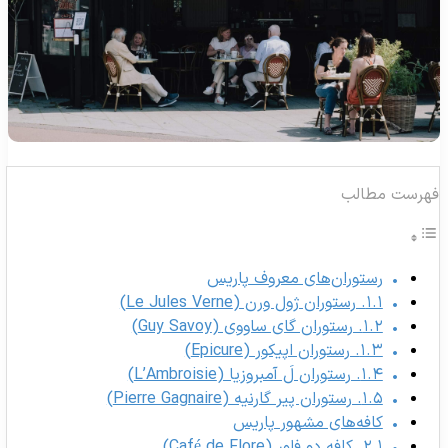
هرست مطالب
رستوران‌های معروف پاریس
۱.۱. رستوران ژول ورن (Le Jules Verne)
۱.۲. رستوران گای ساووی (Guy Savoy)
۱.۳. رستوران اپیکور (Epicure)
۱.۴. رستوران لَ آمبروزیا (L’Ambroisie)
۱.۵. رستوران پیر گارنیه (Pierre Gagnaire)
کافه‌های مشهور پاریس
۲.۱. کافه دو فلور (Café de Flore)