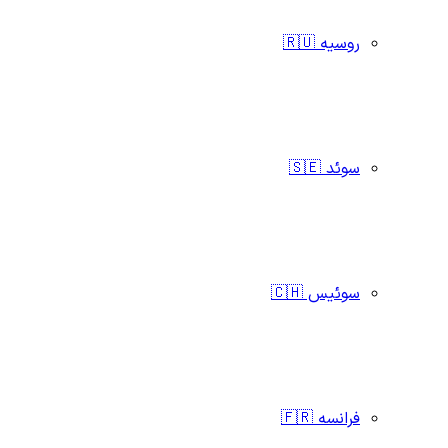
روسیه 🇷🇺
سوئد 🇸🇪
سوئیس 🇨🇭
فرانسه 🇫🇷