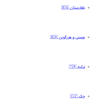
بلغارستان 🇧🇬
بوسنی و هرزگوین 🇧🇦
ترکیه 🇹🇷
چک 🇨🇿