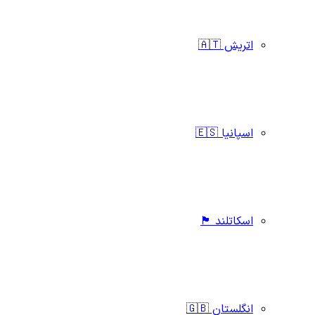
اتریش 🇦🇹
اسپانیا 🇪🇸
اسکاتلند 🏴󠁧󠁢󠁳󠁣󠁴󠁿
انگلستان 🇬🇧