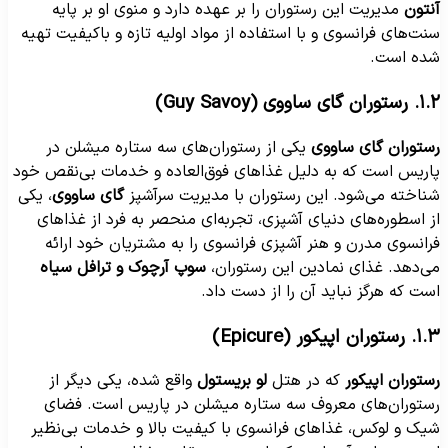
نتون
مدیریت این رستوران را بر عهده دارد و منوی او بر پایه
نت‌های فرانسوی و با استفاده از مواد اولیه تازه و باکیفیت تهیه
ده است.
توران گای ساووی (Guy Savoy)
ستوران گای ساووی
یکی از رستوران‌های سه ستاره میشلن در
اریس است که به دلیل غذاهای فوق‌العاده و خدمات بی‌نقص خود
ناخته می‌شود. این رستوران با مدیریت سرآشپز
گای ساووی
، یکی
ز اسطوره‌های دنیای آشپزی، تجربه‌ای منحصر به فرد از غذاهای
رانسوی مدرن و هنر آشپزی فرانسوی را به مشتریان خود ارائه
ی‌دهد. غذای نمادین این رستوران،
سوپ آرچوک و ترافل سیاه
ست که هرگز نباید آن را از دست داد.
رستوران اپیکور (Epicure)
ستوران اپیکور
که در هتل
لو بریستول
واقع شده، یکی دیگر از
ستوران‌های معروف سه ستاره میشلن در پاریس است. فضای
یک و لوکس، غذاهای فرانسوی با کیفیت بالا و خدمات بی‌نظیر