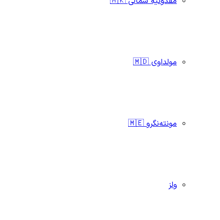
مقدونیه شمالی 🇲🇰
مولداوی 🇲🇩
مونته‌نگرو 🇲🇪
ولز