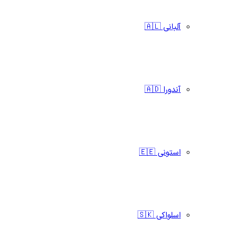
آلبانی 🇦🇱
آندورا 🇦🇩
استونی 🇪🇪
اسلواکی 🇸🇰