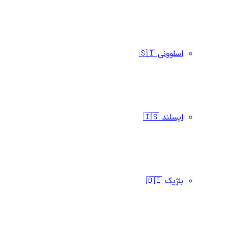
اسلوونی 🇸🇮
ایسلند 🇮🇸
بلژیک 🇧🇪