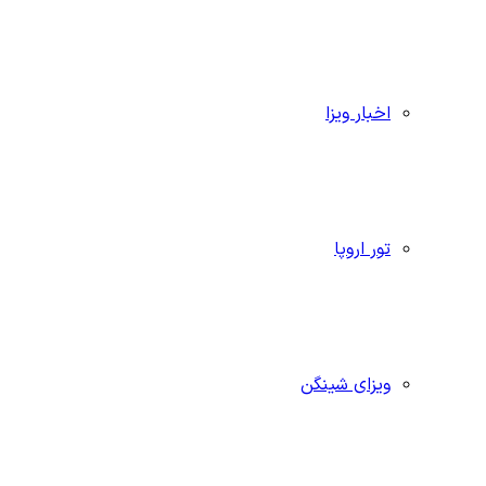
اخبار ویزا
تور اروپا
ویزای شینگن