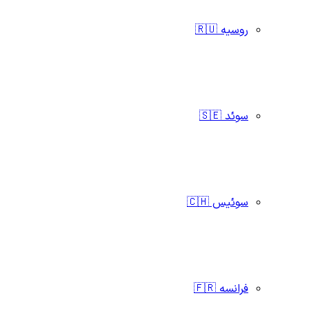
روسیه 🇷🇺
سوئد 🇸🇪
سوئیس 🇨🇭
فرانسه 🇫🇷