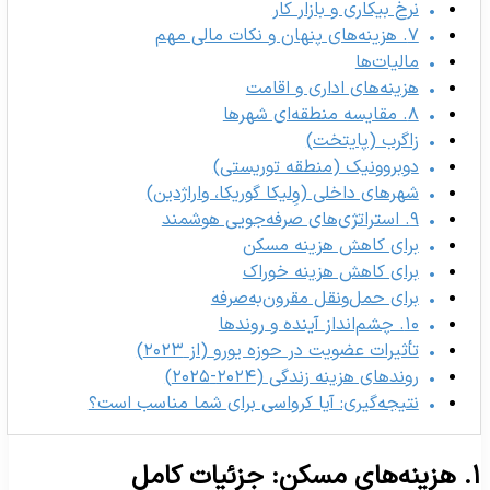
نرخ بیکاری و بازار کار
۷. هزینه‌های پنهان و نکات مالی مهم
مالیات‌ها
هزینه‌های اداری و اقامت
۸. مقایسه منطقه‌ای شهرها
زاگرب (پایتخت)
دوبروونیک (منطقه توریستی)
شهرهای داخلی (وِلیکا گوریکا، واراژدین)
۹. استراتژی‌های صرفه‌جویی هوشمند
برای کاهش هزینه مسکن
برای کاهش هزینه خوراک
برای حمل‌ونقل مقرون‌به‌صرفه
۱۰. چشم‌انداز آینده و روندها
تأثیرات عضویت در حوزه یورو (از ۲۰۲۳)
روندهای هزینه زندگی (۲۰۲۴-۲۰۲۵)
نتیجه‌گیری: آیا کرواسی برای شما مناسب است؟
سکن: جزئیات کامل