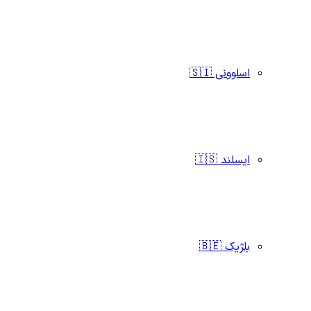
اسلوونی 🇸🇮
ایسلند 🇮🇸
بلژیک 🇧🇪