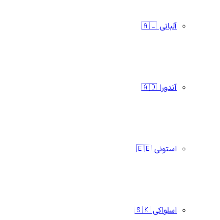
آلبانی 🇦🇱
آندورا 🇦🇩
استونی 🇪🇪
اسلواکی 🇸🇰