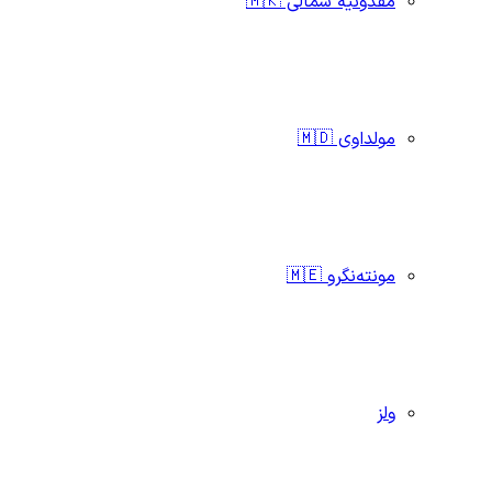
مقدونیه شمالی 🇲🇰
مولداوی 🇲🇩
مونته‌نگرو 🇲🇪
ولز