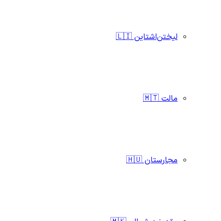
لیختن‌اشتاین 🇱🇮
مالت 🇲🇹
مجارستان 🇭🇺