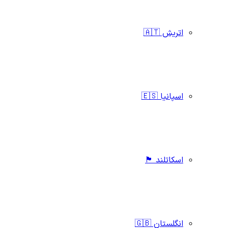
اتریش 🇦🇹
اسپانیا 🇪🇸
اسکاتلند 🏴󠁧󠁢󠁳󠁣󠁴󠁿
انگلستان 🇬🇧