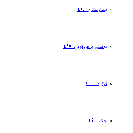
بلغارستان 🇧🇬
بوسنی و هرزگوین 🇧🇦
ترکیه 🇹🇷
چک 🇨🇿