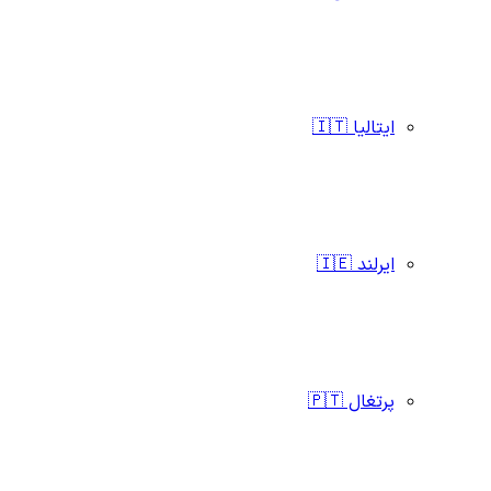
ایتالیا 🇮🇹
ایرلند 🇮🇪
پرتغال 🇵🇹