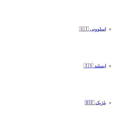
اسلوونی 🇸🇮
ایسلند 🇮🇸
بلژیک 🇧🇪