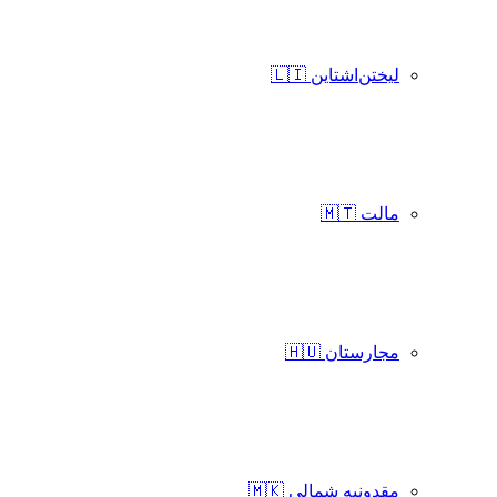
لیختن‌اشتاین 🇱🇮
مالت 🇲🇹
مجارستان 🇭🇺
مقدونیه شمالی 🇲🇰