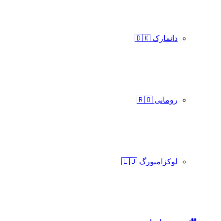
دانمارک 🇩🇰
رومانی 🇷🇴
لوکزامبورگ 🇱🇺