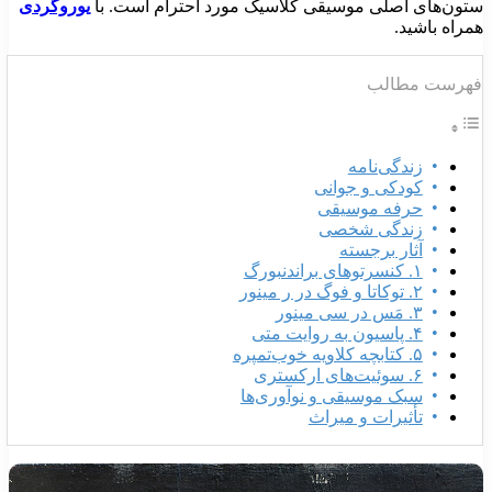
تون‌های اصلی موسیقی کلاسیک مورد احترام است. با
یوروگردی
مراه باشید.
هرست مطالب
زندگی‌نامه
کودکی و جوانی
حرفه موسیقی
زندگی شخصی
آثار برجسته
۱. کنسرتوهای براندنبورگ
۲. توکاتا و فوگ در ر مینور
۳. مَس در سی مینور
۴. پاسیون به روایت متی
۵. کتابچه کلاویه خوب‌تمپره
۶. سوئیت‌های ارکستری
سبک موسیقی و نوآوری‌ها
تأثیرات و میراث