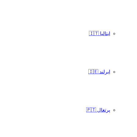
ایتالیا 🇮🇹
ایرلند 🇮🇪
پرتغال 🇵🇹