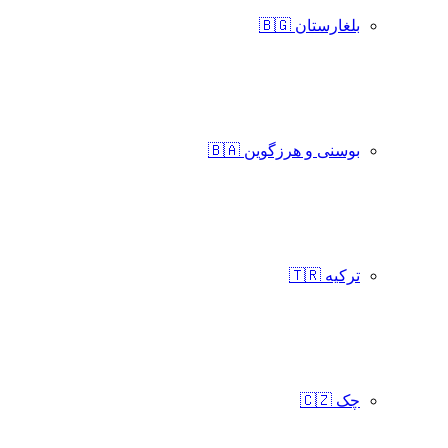
بلغارستان 🇧🇬
بوسنی و هرزگوین 🇧🇦
ترکیه 🇹🇷
چک 🇨🇿