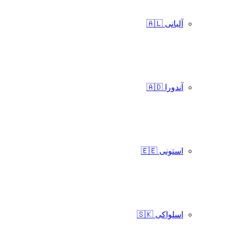
آلبانی 🇦🇱
آندورا 🇦🇩
استونی 🇪🇪
اسلواکی 🇸🇰