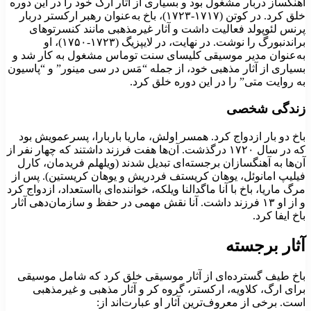
هنگساز دربار مشغول بود و بسیاری از آثار ارگ خود را در این دوره
خلق کرد. در کوتن (۱۷۱۷-۱۷۲۳)، باخ به‌عنوان رهبر ارکستر دربار
رنس لئوپولد فعالیت داشت و آثار غیرمذهبی مانند کنسرتوهای
براندنبورگ را نوشت. در نهایت، در لایپزیگ (۱۷۲۳-۱۷۵۰)، او
ه‌عنوان مدیر موسیقی کلیسای سنت توماس مشغول به کار شد و
سیاری از آثار مذهبی خود، از جمله “مَس در سی مینور” و “پاسیون
ه روایت متی” را در این دوره خلق کرد.
ندگی شخصی
اخ دو بار ازدواج کرد. همسر اولش، ماریا باربارا، پسرعمویش بود
که در سال ۱۷۲۰ درگذشت. آن‌ها هفت فرزند داشتند که چهار نفر از
ن‌ها به آهنگسازان برجسته‌ای تبدیل شدند (ویلهلم فریدمان، کارل
یلیپ امانوئل، یوهان کریستف فردریش و یوهان کریستین). پس از
رگ ماریا، باخ با آنا ماگدالنا ویلکه، خواننده‌ای بااستعداد، ازدواج کرد
و از او ۱۳ فرزند داشت. آنا نقش مهمی در حفظ و سازمان‌دهی آثار
اخ ایفا کرد.
ثار برجسته
اخ طیف گسترده‌ای از آثار موسیقی خلق کرد که شامل موسیقی
رای ارگ، کلاویه، ارکستر، گروه کر و آثار مذهبی و غیرمذهبی
ست. برخی از معروف‌ترین آثار او عبارت‌اند از: