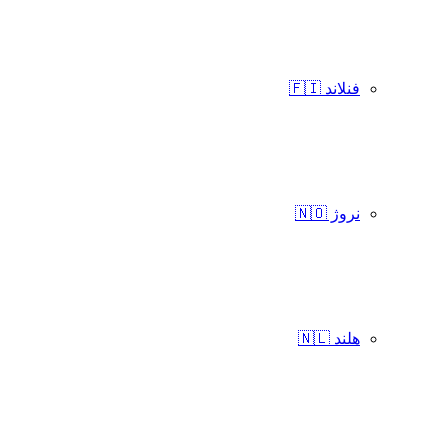
فنلاند 🇫🇮
نروژ 🇳🇴
هلند 🇳🇱