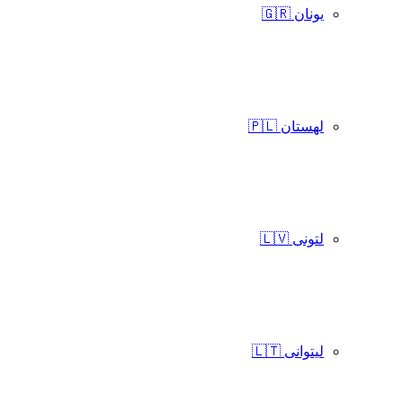
یونان 🇬🇷
لهستان 🇵🇱
لتونی 🇱🇻
لیتوانی 🇱🇹