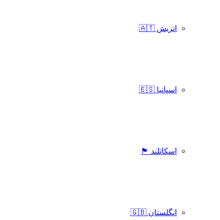
اتریش 🇦🇹
اسپانیا 🇪🇸
اسکاتلند 🏴󠁧󠁢󠁳󠁣󠁴󠁿
انگلستان 🇬🇧