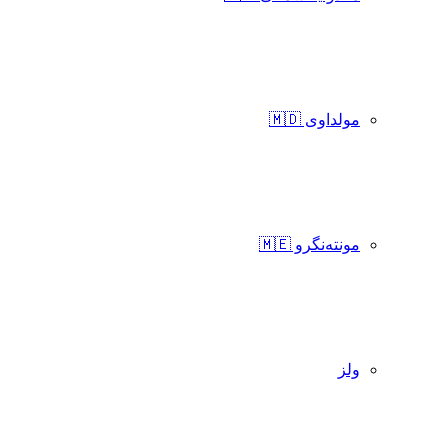
مولداوی 🇲🇩
مونته‌نگرو 🇲🇪
ولز