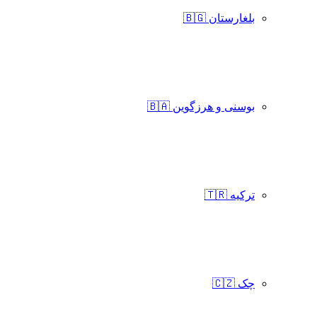
بلغارستان 🇧🇬
بوسنی و هرزگوین 🇧🇦
ترکیه 🇹🇷
چک 🇨🇿