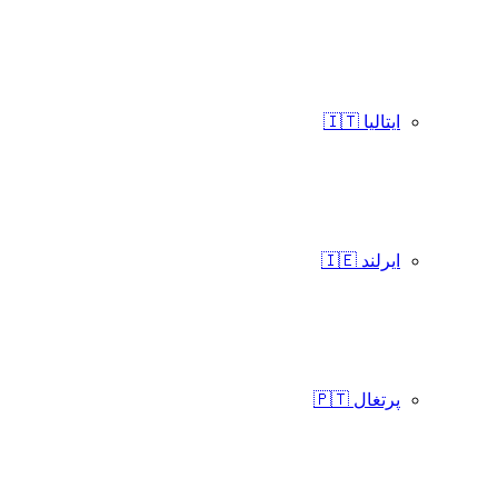
ایتالیا 🇮🇹
ایرلند 🇮🇪
پرتغال 🇵🇹