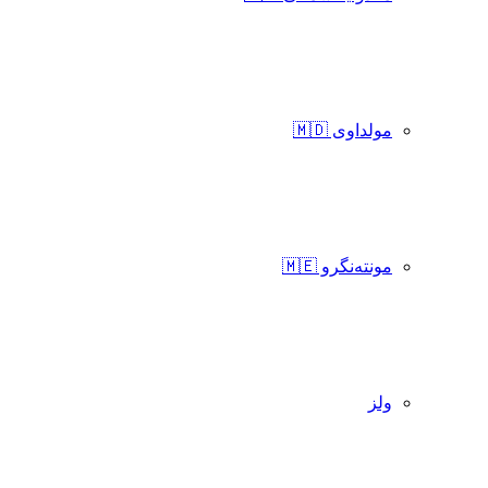
مولداوی 🇲🇩
مونته‌نگرو 🇲🇪
ولز