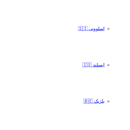
اسلوونی 🇸🇮
ایسلند 🇮🇸
بلژیک 🇧🇪