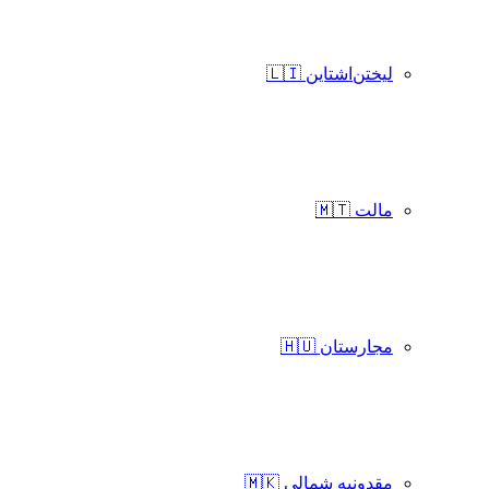
لیختن‌اشتاین 🇱🇮
مالت 🇲🇹
مجارستان 🇭🇺
مقدونیه شمالی 🇲🇰