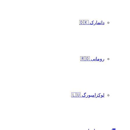
دانمارک 🇩🇰
رومانی 🇷🇴
لوکزامبورگ 🇱🇺