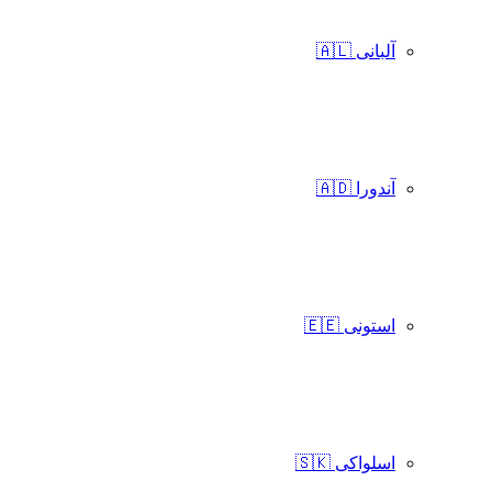
آلبانی 🇦🇱
آندورا 🇦🇩
استونی 🇪🇪
اسلواکی 🇸🇰