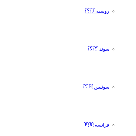
روسیه 🇷🇺
سوئد 🇸🇪
سوئیس 🇨🇭
فرانسه 🇫🇷