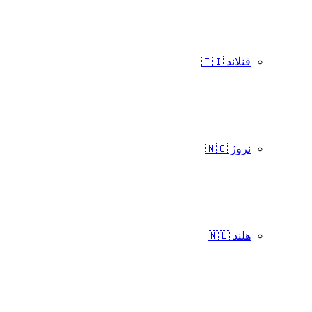
فنلاند 🇫🇮
نروژ 🇳🇴
هلند 🇳🇱