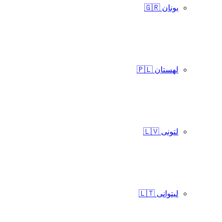
یونان 🇬🇷
لهستان 🇵🇱
لتونی 🇱🇻
لیتوانی 🇱🇹