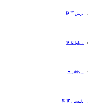
اتریش 🇦🇹
اسپانیا 🇪🇸
اسکاتلند 🏴󠁧󠁢󠁳󠁣󠁴󠁿
انگلستان 🇬🇧